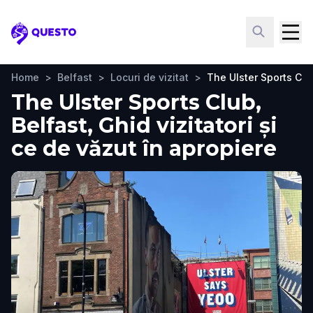
Questo
Home
>
Belfast
>
Locuri de vizitat
>
The Ulster Sports Clu
The Ulster Sports Club,
Belfast, Ghid vizitatori și
ce de văzut în apropiere