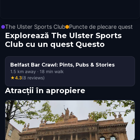
The Ulster Sports Club
Puncte de plecare quest
Explorează The Ulster Sports
Club cu un quest Questo
Belfast Bar Crawl: Pints, Pubs & Stories
1.5
km away
·
18
min walk
★
4.3
(
8
reviews
)
Atracții în apropiere