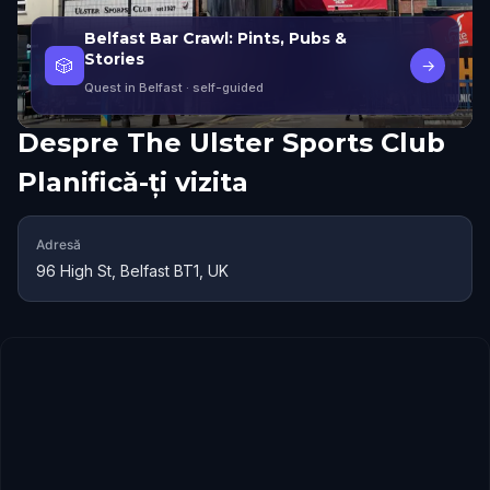
Belfast Bar Crawl: Pints, Pubs &
Stories
🎲
→
Quest in Belfast
· self-guided
Despre
The Ulster Sports Club
Planifică-ți vizita
Adresă
96 High St, Belfast BT1, UK