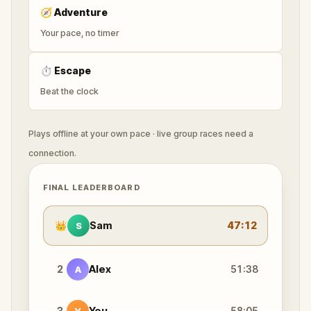
🧭
Adventure
Your pace, no timer
⏱
Escape
Beat the clock
Plays offline at your own pace · live group races need a
connection.
FINAL LEADERBOARD
👑
Sam
47:12
S
2
Alex
51:38
A
3
You
58:05
Y