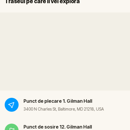
Traseul pe care îl vei explora
Punct de plecare
1. Gilman Hall
3400 N Charles St, Baltimore, MD 21218, USA
Punct de sosire
12. Gilman Hall