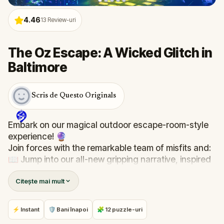
4.46
13
Review-uri
The Oz Escape: A Wicked Glitch in
Baltimore
Scris de Questo Originals
Embark on our magical outdoor escape-room-style
experience! 🔮
Join forces with the remarkable team of misfits and:
📖 Jump into our all-new gripping narrative, inspired
by L. Frank Baum’s original Oz novel from 1900!
Citește mai mult
🤔 Try to outsmart the witch by cracking immersive
puzzles with friends, or tackle her challenges solo,
facing off against the leaderboard.
⚡ Instant
🛡 Bani înapoi
🧩 12 puzzle-uri