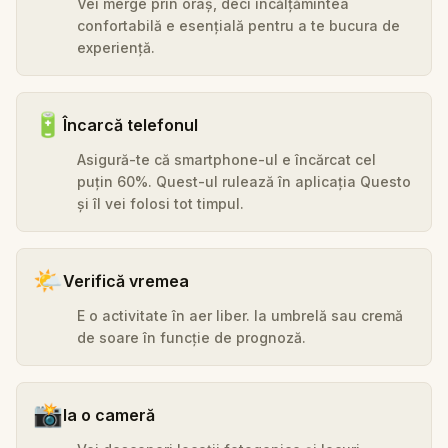
Vei merge prin oraș, deci încălțămintea
confortabilă e esențială pentru a te bucura de
experiență.
🔋
Încarcă telefonul
Asigură-te că smartphone-ul e încărcat cel
puțin 60%. Quest-ul rulează în aplicația Questo
și îl vei folosi tot timpul.
🌤️
Verifică vremea
E o activitate în aer liber. Ia umbrelă sau cremă
de soare în funcție de prognoză.
📸
Ia o cameră