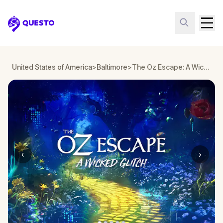
Questo
United States of America
>
Baltimore
>
The Oz Escape: A Wicked Glitch in Baltimore
‹
›