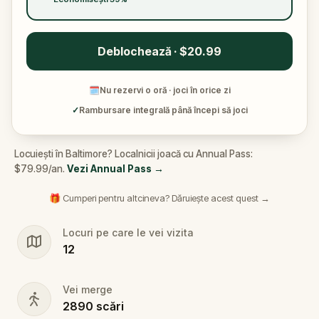
Deblochează · $20.99
🗓
Nu rezervi o oră · joci în orice zi
✓
Rambursare integrală până începi să joci
Locuiești în Baltimore? Localnicii joacă cu Annual Pass:
$79.99/an.
Vezi Annual Pass
→
🎁 Cumperi pentru altcineva? Dăruiește acest quest →
Locuri pe care le vei vizita
12
Vei merge
2890
scări