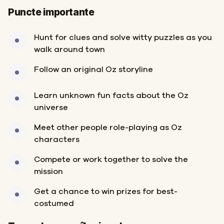
Puncte importante
Hunt for clues and solve witty puzzles as you
walk around town
Follow an original Oz storyline
Learn unknown fun facts about the Oz
universe
Meet other people role-playing as Oz
characters
Compete or work together to solve the
mission
Get a chance to win prizes for best-
costumed
Start
Sosire