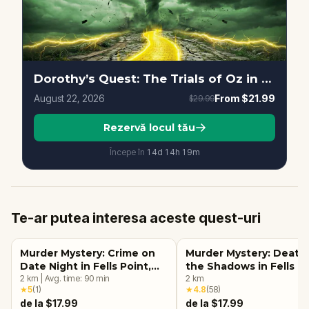
Dorothy’s Quest: The Trials of Oz in Baltimore
August 22, 2026
From
$21.99
$29.99
Rezervă locul tău
Începe în
14d
14
h
19
m
Te-ar putea interesa aceste quest-uri
Murder Mystery: Crime on
Murder Mystery: Death 
Date Night in Fells Point,
the Shadows in Fells Po
Baltimore
2
km
|
Avg. time:
90
min
Baltimore
2
km
★
5
(
1
)
★
4.8
(
58
)
de la $17.99
de la $17.99