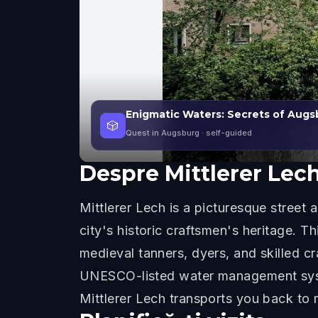
Enigmatic Waters: Secrets of Aug
🎲
Quest in Augsburg
· self-guided
Despre
Mittlerer Lec
Mittlerer Lech is a picturesque street 
city's historic craftsmen's heritage. T
medieval tanners, dyers, and skilled 
UNESCO-listed water management syste
Mittlerer Lech transports you back to