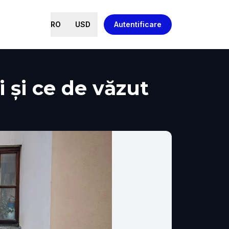
RO
USD
Autentificare
i și ce de văzut