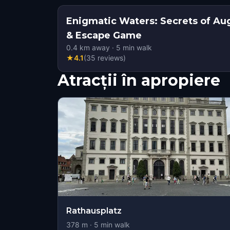
Enigmatic Waters: Secrets of Au
& Escape Game
0.4
km away
·
5
min walk
★
4.1
(
35
reviews
)
Atracții în apropiere
Rathausplatz
378
m ·
5
min walk