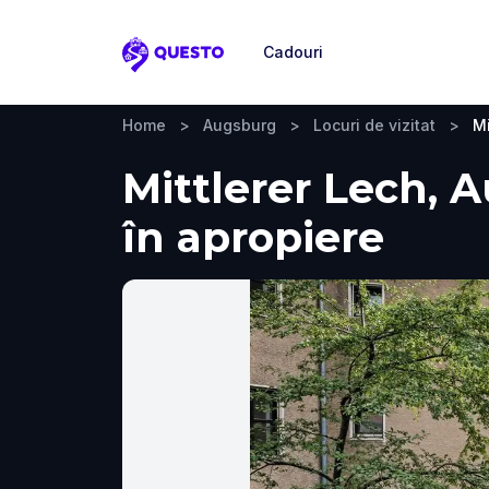
Cadouri
Questo
Home
>
Augsburg
>
Locuri de vizitat
>
Mi
Mittlerer Lech, A
în apropiere