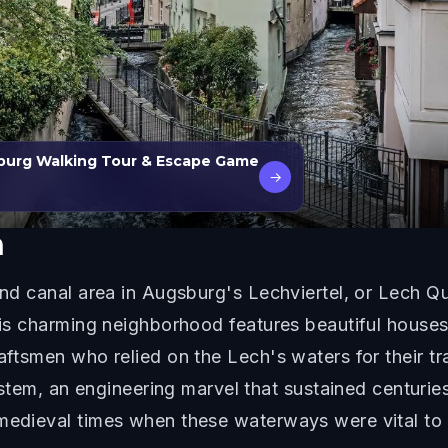
sburg Walking Tour & Escape Game
→
h
and canal area in Augsburg's Lechviertel, or Lech Qu
his charming neighborhood features beautiful houses l
craftsmen who relied on the Lech's waters for their
m, an engineering marvel that sustained centuries 
 medieval times when these waterways were vital to 