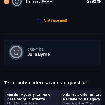
henssey
2982
XP
Rookie
Arată mai mult
CREAT DE
Julia Byrne
Te-ar putea interesa aceste quest-uri
Murder Mystery: Crime on
Atlanta's Gridiron Great
Date Night in Atlanta
Reclaim Your Legacy
2
km
|
Avg. time:
90
min
3
km
|
Avg. time:
72
min