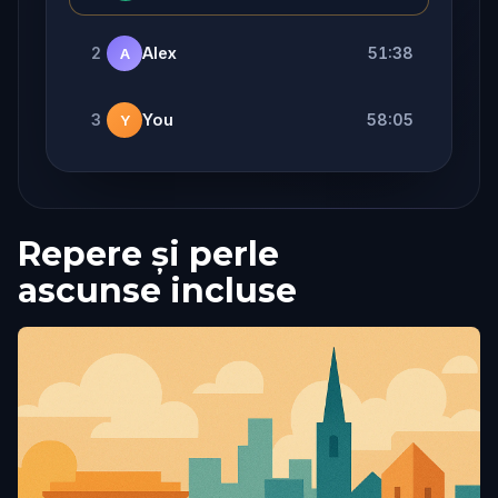
2
Alex
51:38
A
3
You
58:05
Y
Repere și perle
ascunse incluse