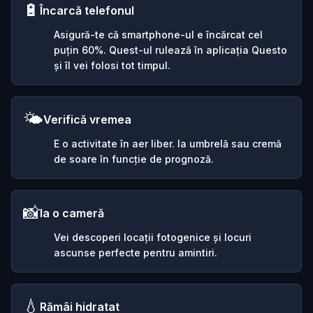
🔋
Încarcă telefonul
Asigură-te că smartphone-ul e încărcat cel
puțin 60%. Quest-ul rulează în aplicația Questo
și îl vei folosi tot timpul.
🌤️
Verifică vremea
E o activitate în aer liber. Ia umbrelă sau cremă
de soare în funcție de prognoză.
📸
Ia o cameră
Vei descoperi locații fotogenice și locuri
ascunse perfecte pentru amintiri.
💧
Rămâi hidratat