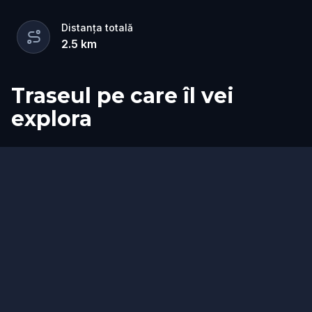
Distanța totală
2.5
km
Traseul pe care îl vei
explora
Start
Sosire