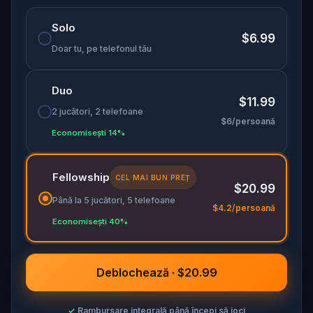
Solo
$6.99
Doar tu, pe telefonul tău
Duo
$11.99
2 jucători, 2 telefoane
$6/persoană
Economisești 14%
Fellowship
CEL MAI BUN PREȚ
$20.99
Până la 5 jucători, 5 telefoane
$4.2/persoană
Economisești 40%
Deblochează · $20.99
✓
Rambursare integrală până începi să joci