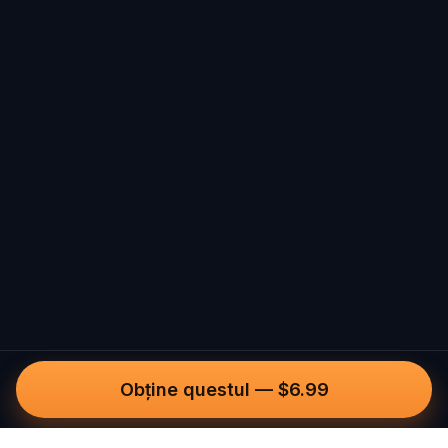
Obține questul
—
$6.99