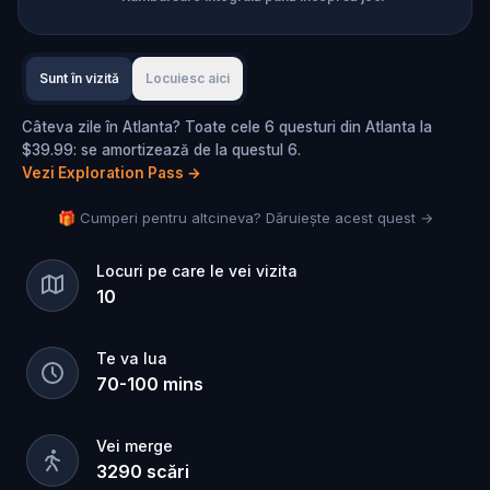
Sunt în vizită
Locuiesc aici
Câteva zile în Atlanta? Toate cele 6 questuri din Atlanta la
$39.99: se amortizează de la questul 6.
Vezi Exploration Pass
→
🎁 Cumperi pentru altcineva? Dăruiește acest quest →
Locuri pe care le vei vizita
10
Te va lua
70
-
100
mins
Vei merge
3290
scări