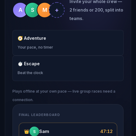
Invite your whole crew —
+
A
S
M
2 friends or 200, split into
teams.
🧭
Adventure
Your pace, no timer
⏱
Escape
Beat the clock
Plays offline at your own pace — live group races need a
connection.
FINAL LEADERBOARD
👑
Sam
47:12
S