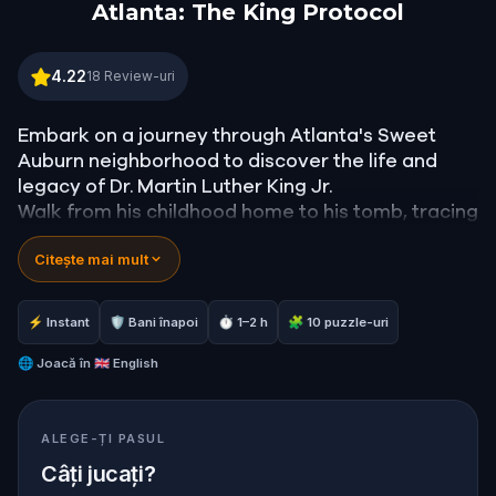
Atlanta: The King Protocol
Atlanta: The King Protocol
4.22
18
Review-uri
Embark on a journey through Atlanta's Sweet
Auburn neighborhood to discover the life and
legacy of Dr. Martin Luther King Jr.
Walk from his childhood home to his tomb, tracing
the people, places, and ideas that shaped one of
Citește mai mult
history's most powerful voices for justice and
nonviolent change.
⚡ Instant
🛡 Bani înapoi
⏱ 1–2 h
🧩 10 puzzle-uri
🌐
Joacă în
🇬🇧 English
ALEGE-ȚI PASUL
Câți jucați?