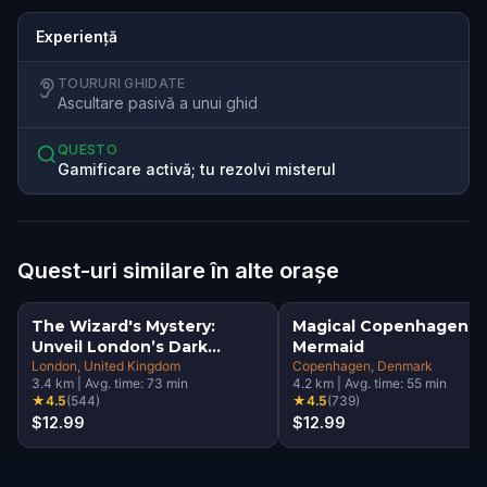
Experiență
TOURURI GHIDATE
Ascultare pasivă a unui ghid
QUESTO
Gamificare activă; tu rezolvi misterul
Quest-uri similare în alte orașe
The Wizard's Mystery:
Magical Copenhagen: Li
Unveil London’s Dark
Mermaid
Secrets Escape Game
London
, United Kingdom
Copenhagen
, Denmark
3.4
km
|
Avg. time:
73
min
4.2
km
|
Avg. time:
55
min
★
4.5
(
544
)
★
4.5
(
739
)
$12.99
$12.99