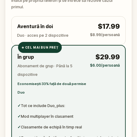
indicii pe propriul telefon și se întrece să rezolve cazul
become just another notch on his blade?
primul.
$17.99
Aventură în doi
$8.99/persoană
Duo · acces pe 2 dispozitive
★
CEL MAI BUN PREȚ
✓
$29.99
În grup
✓
$6.00/persoană
Abonament de grup · Până la 5
✓
dispozitive
✓
Economisești 33% față de două permise
Duo
✓
Tot ce include Duo, plus:
✓
Mod multiplayer în clasament
✓
Clasamente de echipă în timp real