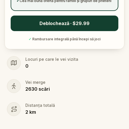
✓
Cea mai bună ofertă pentru familii și grupuri de prieteni
Deblochează · $29.99
✓
Rambursare integrală până începi să joci
Locuri pe care le vei vizita
0
Vei merge
2630
scări
Distanța totală
2
km