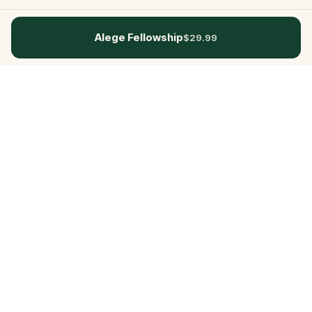
Alege Fellowship
$29.99
Questo
Într-o lume din ce în ce mai digitală,
Questo te readuce la ce e real. Quests-
urile noastre te invită să ieși afară, să te
conectezi cu oamenii și să creezi
amintiri de neuitat – oraș cu oraș.
Fiecare experiență este creată pentru a
fi trăită pe jos, jucată și simțită, de o