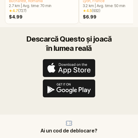
Bucharest
, Romania
Lyon
, France
2.7
km
|
Avg. time:
70
min
3.2
km
|
Avg. time:
50
min
★
4.7
(
727
)
★
4.5
(
932
)
$4.99
$6.99
Descarcă Questo și joacă
în lumea reală
Ai un cod de deblocare?