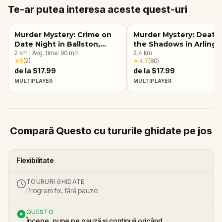
Te-ar putea interesa aceste quest-uri
Murder Mystery: Crime on
Murder Mystery: Death 
Date Night in Ballston,
the Shadows in Arlingt
Arlington, VA
2
km
|
Avg. time:
90
min
VA
2.4
km
★
5
(
2
)
★
4.7
(
80
)
de la $17.99
de la $17.99
MULTIPLAYER
MULTIPLAYER
Compară Questo cu tururile ghidate pe jos
Flexibilitate
TOURURI GHIDATE
Program fix, fără pauze
QUESTO
Începe, pune pe pauză și continuă oricând