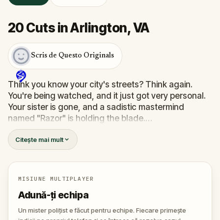
20 Cuts in Arlington, VA
Scris de Questo Originals
Think you know your city's streets? Think again.
You're being watched, and it just got very personal.
Your sister is gone, and a sadistic mastermind
named "Razor" is holding the blade.
You’re not just taking a walk; you’re a pawn in a
Citește mai mult
twisted scavenger hunt where the stakes are life
and death. To find her, you’ll have to save others
first—strangers trapped in Razor’s deadly games.
You’ll need to solve sinister puzzles and help a
MISIUNE MULTIPLAYER
detective trace the killer's location.
Adună-ți echipa
The clock is ticking, and every wrong move brings
your sister one step closer to her final cut. Do you
Un mister polițist e făcut pentru echipe. Fiecare primește
have the nerves to outsmart a killer, or will you