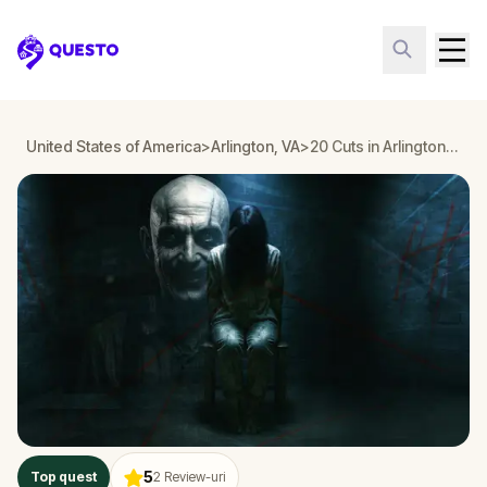
Questo
United States of America
>
Arlington, VA
>
20 Cuts in Arlington, VA
5
Top quest
2
Review-uri