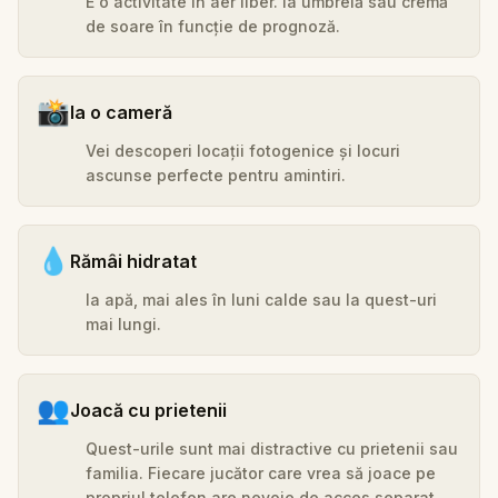
E o activitate în aer liber. Ia umbrelă sau cremă
de soare în funcție de prognoză.
📸
Ia o cameră
Vei descoperi locații fotogenice și locuri
ascunse perfecte pentru amintiri.
💧
Rămâi hidratat
Ia apă, mai ales în luni calde sau la quest-uri
mai lungi.
👥
Joacă cu prietenii
Quest-urile sunt mai distractive cu prietenii sau
familia. Fiecare jucător care vrea să joace pe
propriul telefon are nevoie de acces separat.