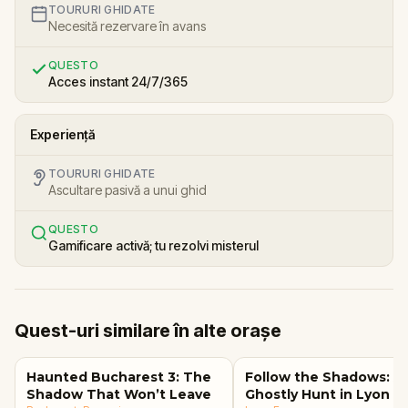
TOURURI GHIDATE
Necesită rezervare în avans
QUESTO
Acces instant 24/7/365
Experiență
TOURURI GHIDATE
Ascultare pasivă a unui ghid
QUESTO
Gamificare activă; tu rezolvi misterul
Quest-uri similare în alte orașe
Haunted Bucharest 3: The
Follow the Shadows: A
Shadow That Won’t Leave
Ghostly Hunt in Lyon