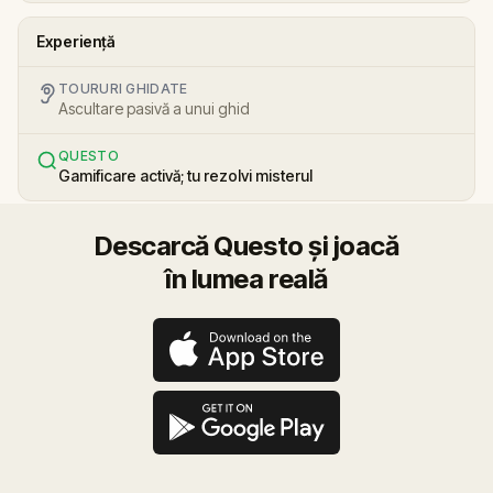
Experiență
TOURURI GHIDATE
Ascultare pasivă a unui ghid
QUESTO
Gamificare activă; tu rezolvi misterul
Descarcă Questo și joacă
în lumea reală