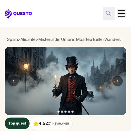
Questo
Spain
>
Alicante
>
Misterul din Umbre: Moartea Bellei Wanderlust în Alicante
‹
›
4.52
Top quest
21
Review-uri