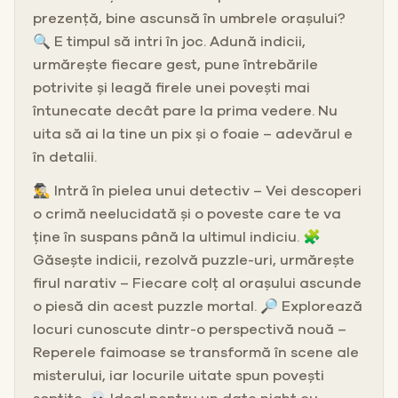
prezență, bine ascunsă în umbrele orașului?
🔍 E timpul să intri în joc. Adună indicii,
urmărește fiecare gest, pune întrebările
potrivite și leagă firele unei povești mai
întunecate decât pare la prima vedere. Nu
uita să ai la tine un pix și o foaie – adevărul e
în detalii.
🕵️‍♂️ Intră în pielea unui detectiv – Vei descoperi
o crimă neelucidată și o poveste care te va
ține în suspans până la ultimul indiciu. 🧩
Găsește indicii, rezolvă puzzle-uri, urmărește
firul narativ – Fiecare colț al orașului ascunde
o piesă din acest puzzle mortal. 🔎 Explorează
locuri cunoscute dintr-o perspectivă nouă –
Reperele faimoase se transformă în scene ale
misterului, iar locurile uitate spun povești