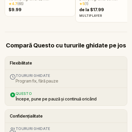
★
4.7
(
65
)
★
5
(
1
)
$9.99
de la $17.99
MULTIPLAYER
Compară Questo cu tururile ghidate pe jos
Flexibilitate
TOURURI GHIDATE
Program fix, fără pauze
QUESTO
Începe, pune pe pauză și continuă oricând
Confidențialitate
TOURURI GHIDATE