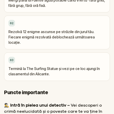
Mergi până la Fuente agua potable când vrei tu · fără ghid,
fără grup, fără oră fixă.
02
Rezolvă 12 enigme ascunse pe străzile din jurul tău.
Fiecare enigmă rezolvată deblochează următoarea
locație.
03
Termină la The Surfing Statue și vezi pe ce loc ajungi în
clasamentul din Alicante.
Puncte importante
🕵️‍♂️ Intră în pielea unui detectiv –
Vei descoperi o
crimă neelucidată și o poveste care te va ține în