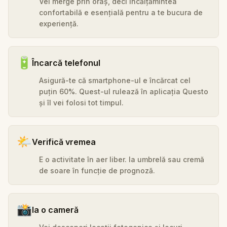
Vei merge prin oraș, deci încălțămintea
confortabilă e esențială pentru a te bucura de
experiență.
🔋
Încarcă telefonul
Asigură-te că smartphone-ul e încărcat cel
puțin 60%. Quest-ul rulează în aplicația Questo
și îl vei folosi tot timpul.
🌤️
Verifică vremea
E o activitate în aer liber. Ia umbrelă sau cremă
de soare în funcție de prognoză.
📸
Ia o cameră