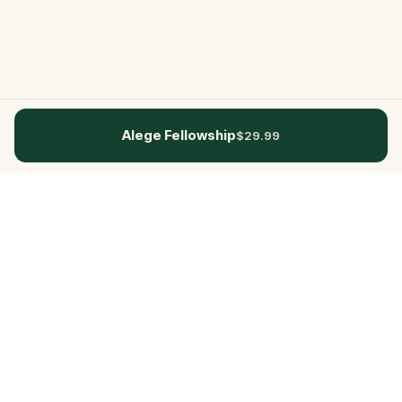
Alege Fellowship
$29.99
Questo
Într-o lume din ce în ce mai digitală,
Questo te readuce la ce e real. Quests-
urile noastre te invită să ieși afară, să te