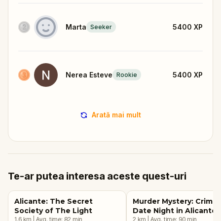
Marta
5400
XP
Seeker
Nerea Esteve
5400
XP
Rookie
Arată mai mult
Te-ar putea interesa aceste quest-uri
Alicante: The Secret
Murder Mystery: Crime
Society of The Light
Date Night in Alicante
1.6
km
|
Avg. time:
82
min
2
km
|
Avg. time:
90
min