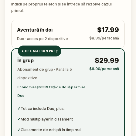
🔍 E timpul să intri în joc. Adună indicii, urmărește
indicii pe propriul telefon și se întrece să rezolve cazul
fiecare gest, pune întrebările potrivite și leagă firele
primul.
unei povești mai întunecate decât pare la prima
vedere. Nu uita să ai la tine un pix și o foaie –
$17.99
Aventură în doi
adevărul e în detalii.
$8.99/persoană
Duo · acces pe 2 dispozitive
★
CEL MAI BUN PREȚ
✓
$29.99
În grup
✓
$6.00/persoană
Abonament de grup · Până la 5
✓
dispozitive
✓
Economisești 33% față de două permise
Duo
✓
Tot ce include Duo, plus:
✓
Mod multiplayer în clasament
✓
Clasamente de echipă în timp real