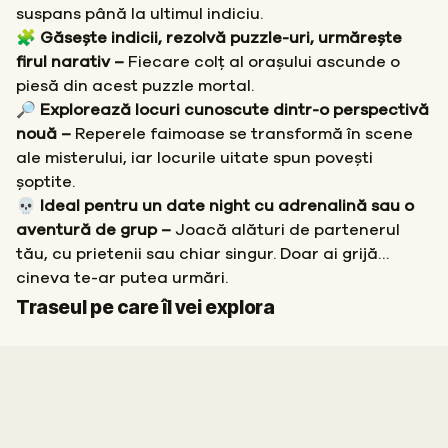
suspans până la ultimul indiciu.
🧩 Găsește indicii, rezolvă puzzle-uri, urmărește
firul narativ –
Fiecare colț al orașului ascunde o
piesă din acest puzzle mortal.
🔎 Explorează locuri cunoscute dintr-o perspectivă
nouă –
Reperele faimoase se transformă în scene
ale misterului, iar locurile uitate spun povești
șoptite.
💀 Ideal pentru un date night cu adrenalină sau o
aventură de grup –
Joacă alături de partenerul
tău, cu prietenii sau chiar singur. Doar ai grijă…
cineva te-ar putea urmări.
Start
Sosire
Traseul pe care îl vei explora