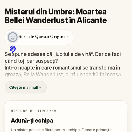
Misterul din Umbre: Moartea
Bellei Wanderlust în Alicante
Scris de Questo Originals
Se spune adesea că „iubitul e de vină”. Dar ce faci
când toți par suspecți?
Într-o noapte în care romantismul se transformă în
groază, Bella Wanderlust, o influenceriță faimoasă
pentru aventurile ei prin lume, este găsită moartă în
Citește mai mult
mijlocul unui tur de fantome. Ghidul? Nimeni altul
decât Percy Shadows, un personaj la fel de teatral
pe cât e de enigmatic.
Cine e criminalul? Walter, iubitul gelos și imprevizibil?
MISIUNE MULTIPLAYER
Percy, actorul pasionat de morbid și mistere? Sau
Adună-ți echipa
poate o altă prezență, bine ascunsă în umbrele
orașului?
Un mister polițist e făcut pentru echipe. Fiecare primește