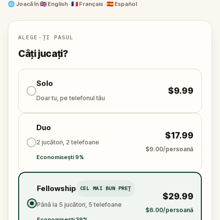
uncover cryptic messages that The Secret Society
🌐
Joacă în
🇬🇧 English · 🇫🇷 Français · 🇪🇸 Español
of The Light left for you.
But remember: Where the Light guides you, Darkness
ALEGE-ȚI PASUL
follows…
Câți jucați?
Solo
$9.99
Doar tu, pe telefonul tău
Duo
$17.99
2 jucători, 2 telefoane
$9.00/persoană
Economisești 9%
Fellowship
CEL MAI BUN PREȚ
$29.99
Până la 5 jucători, 5 telefoane
$6.00/persoană
Economisești 39%