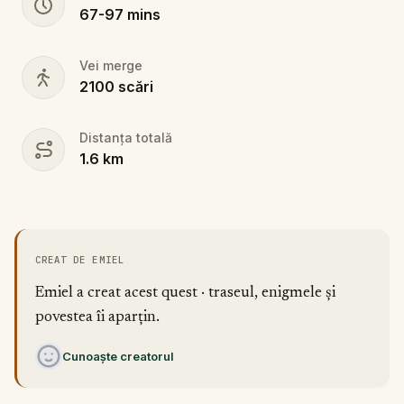
67
-
97
mins
Vei merge
2100
scări
Distanța totală
1.6
km
CREAT DE EMIEL
Emiel a creat acest quest · traseul, enigmele și
povestea îi aparțin.
Cunoaște creatorul