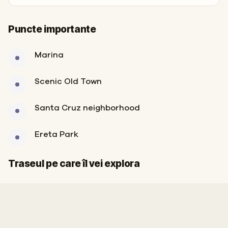
Puncte importante
Marina
Scenic Old Town
Santa Cruz neighborhood
Ereta Park
Sosire
Start
Traseul pe care îl vei explora