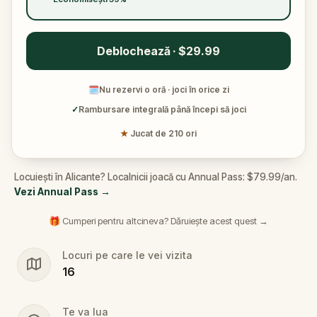
Deblochează · $29.99
🗓
Nu rezervi o oră · joci în orice zi
✓
Rambursare integrală până începi să joci
★
Jucat de 210 ori
Locuiești în Alicante? Localnicii joacă cu Annual Pass: $79.99/an.
Vezi Annual Pass
→
🎁 Cumperi pentru altcineva? Dăruiește acest quest →
Locuri pe care le vei vizita
16
Te va lua