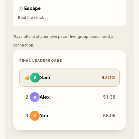
⏱
Escape
Beat the clock
Plays offline at your own pace · live group races need a
connection.
FINAL LEADERBOARD
👑
Sam
47:12
S
2
Alex
51:38
A
3
You
58:05
Y