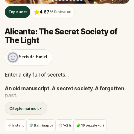
4.67
Top quest
65
Review-uri
Alicante: The Secret Society of
The Light
Scris de Emiel
Enter a city full of secrets...
An old manuscript. A secret society. A forgotten
past.
Every discovery pulls you deeper in the mystery,
Citește mai mult
revealing secrets long buried.
Be part of
THE Alicante adventure game
, hidden
⚡ Instant
🛡 Bani înapoi
⏱ 1–2 h
🧩 16 puzzle-uri
within the city's streets. Solve ancient riddles and