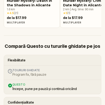
Murder Mystery: Death in
Murder Mystery: Crime
the Shadows in Alicante
Date Night in Alicante
1.6
km
2
km
|
Avg. time:
90
min
★
4.5
(
21
)
★
5
(
1
)
de la $17.99
de la $17.99
MULTIPLAYER
MULTIPLAYER
Compară Questo cu tururile ghidate pe jos
Flexibilitate
TOURURI GHIDATE
Program fix, fără pauze
QUESTO
Începe, pune pe pauză și continuă oricând
Confidențialitate