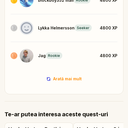
blockboy352 mali
4800
XP
Rookie
Lykka Helmersson
4800
XP
Seeker
Jag
4800
XP
Rookie
Arată mai mult
Te-ar putea interesa aceste quest-uri