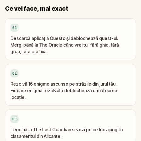
Ce vei face, mai exact
01
Descarcă aplicația Questo și deblochează quest-ul.
Mergi până la The Oracle când vrei tu · fără ghid, fără
grup, fără oră fixă.
02
Rezolvă 16 enigme ascunse pe străzile din jurul tău.
Fiecare enigmă rezolvată deblochează următoarea
locație.
03
Termină la The Last Guardian și vezi pe ce loc ajungi în
clasamentul din Alicante.