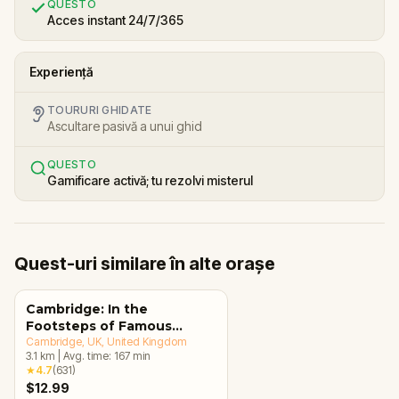
QUESTO
Acces instant 24/7/365
Experiență
TOURURI GHIDATE
Ascultare pasivă a unui ghid
QUESTO
Gamificare activă; tu rezolvi misterul
Quest-uri similare în alte orașe
Cambridge: In the
Footsteps of Famous
Alumni Walking Tour &
Cambridge, UK
, United Kingdom
3.1
km
|
Avg. time:
167
min
Escape Game
★
4.7
(
631
)
$12.99