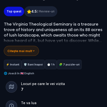
Explore and Discover The Virginia Theological Sem
4.5
Top quest
2
Review-uri
The Virginia Theological Seminary is a treasure
trove of history and uniqueness all on its 88 acres
of lush landscape, which awaits those who might
have heard of it, but have yet to discover. While
you embark on a little journey, enjoy this
Citește mai mult
escapade to a few of the many "must see" sights
on our campus. We are hopeful for an experience
that will inspire you to return for many years to
⚡ Instant
🛡 Bani înapoi
⏱ 1 h
🧩 7 puzzle-uri
come.
🌐
Joacă în
🇬🇧 English
Locuri pe care le vei vizita
7
Te va lua