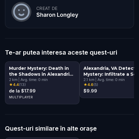
CREAT DE
Sharon Longley
Te-ar putea interesa aceste quest-uri
Murder Mystery: Death in
Alexandria, VA Detecti
the Shadows in Alexandria,
Mystery: Infiltrate a Se
VA
2
km
|
Avg. time:
0
min
Society!
2.1
km
|
Avg. time:
0
min
★
4.4
(
13
)
★
4.6
(
5
)
de la $17.99
$9.99
MULTIPLAYER
Quest-uri similare în alte orașe