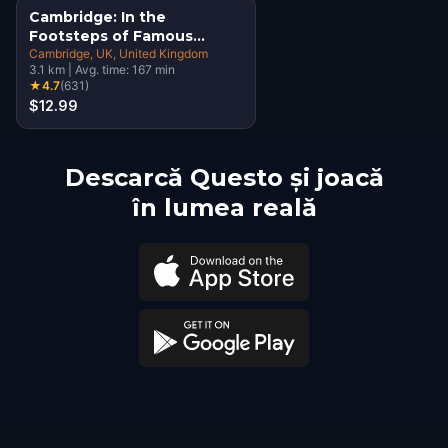
Cambridge: In the
Footsteps of Famous
Alumni Walking Tour &
Cambridge, UK
, United Kingdom
3.1
km
|
Avg. time:
167
min
Escape Game
★
4.7
(
631
)
$12.99
Descarcă Questo și joacă
în lumea reală