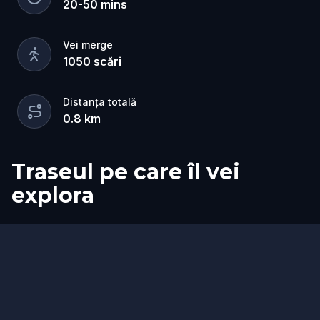
20
-
50
mins
Vei merge
1050
scări
Distanța totală
0.8
km
Traseul pe care îl vei
explora
Start
Sosire