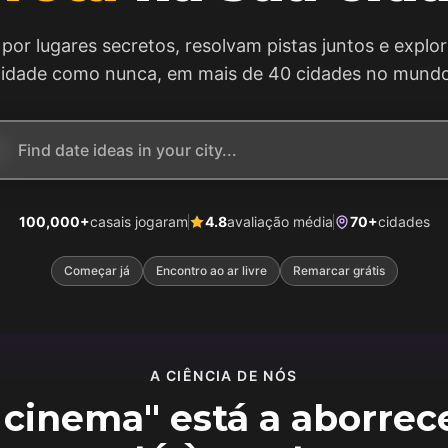
or lugares secretos, resolvam pistas juntos e explo
cidade como nunca, em mais de 40 cidades no mundo
100,000+
casais jogaram
4.8
avaliação média
70+
cidades
Começar já
Encontro ao ar livre
Remarcar grátis
A CIÊNCIA DE NÓS
 cinema" está a aborrec