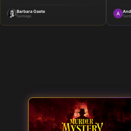
Barbara Gaete
And
Santiago
Sant