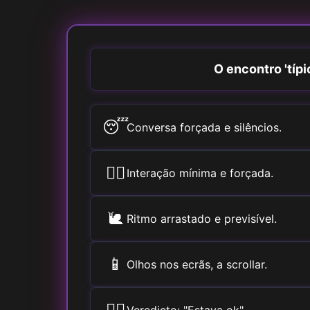
O encontro 'típi
😴
Conversa forçada e silêncios.
🚶‍♀️
Interação mínima e forçada.
🐌
Ritmo arrastado e previsível.
📱
Olhos nos ecrãs, a scrollar.
🤷‍♂️
Veredicto: "Estava ok".