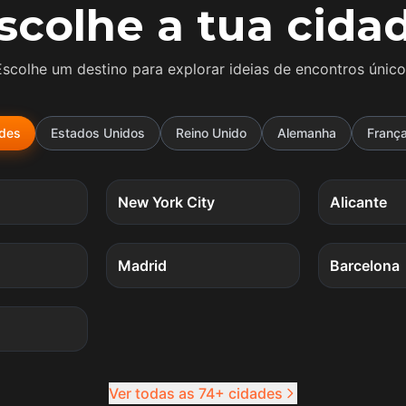
scolhe a tua cida
Escolhe um destino para explorar ideias de encontros único
ades
Estados Unidos
Reino Unido
Alemanha
Franç
5
quests
5
quests
New York City
Alicante
4
quests
4
quests
Madrid
Barcelona
4
quests
Ver todas as 74+ cidades