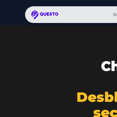
C
C
Desb
sec