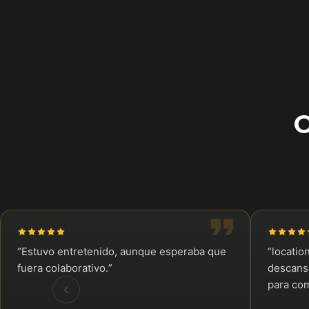
O
“
Estuvo entretenido, aunque esperaba que
“
locatio
fuera colaborativo.
”
descanso
para com