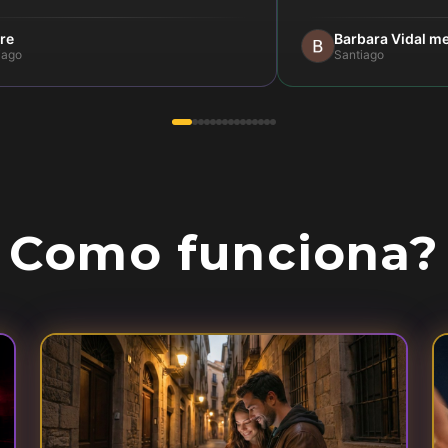
re
Barbara Vidal m
iago
Santiago
Como funciona?