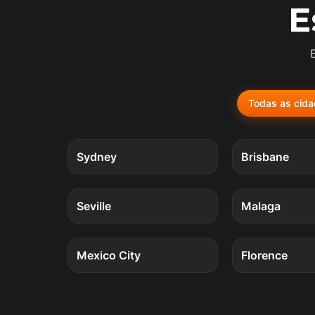
E
Todas as cid
5
quests
Sydney
Brisbane
4
quests
Seville
Malaga
4
quests
Mexico City
Florence