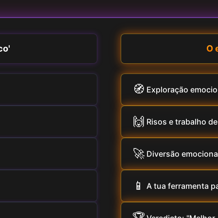
co'
O 
🧭
Exploração emocio
🙌
Risos e trabalho de
🚀
Diversão emociona
📱
A tua ferramenta pa
🏆
Veredicto: "Melhor