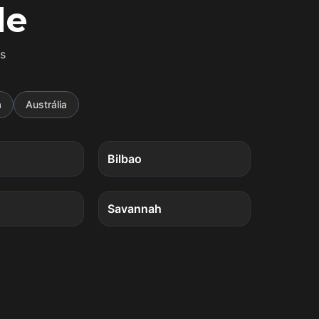
de
s
a
Austrália
4
quests
4
quests
Bilbao
4
quests
4
quests
Savannah