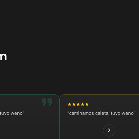
em
stuvo weno
”
“
caminamos caleta, tuvo weno
”