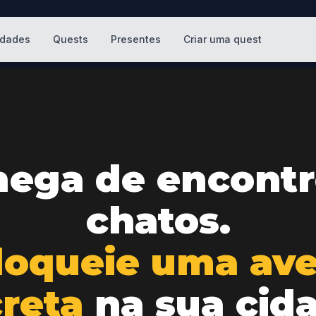
idades
Quests
Presentes
Criar uma quest
hega de encontr
chatos.
loqueie uma ave
reta
na sua cid