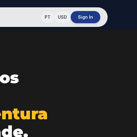
PT
USD
Sign In
os
ntura
ade.