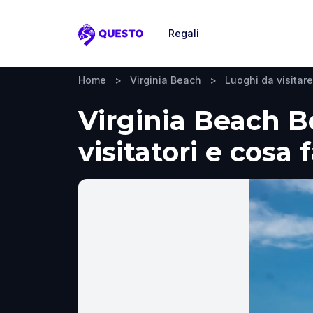
Regali
Questo
Home
>
Virginia Beach
>
Luoghi da visitare
Virginia Beach B
visitatori e cosa 