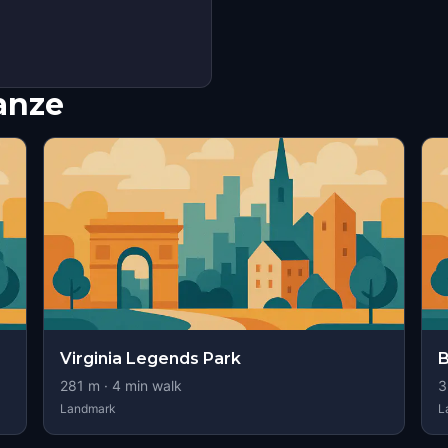
nanze
Virginia Legends Park
B
281
m ·
4
min walk
3
Landmark
L