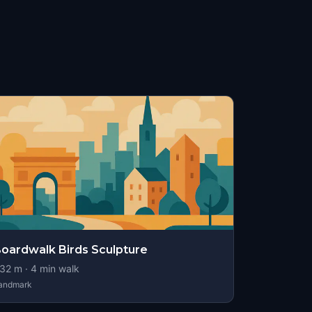
oardwalk Birds Sculpture
32
m ·
4
min walk
andmark