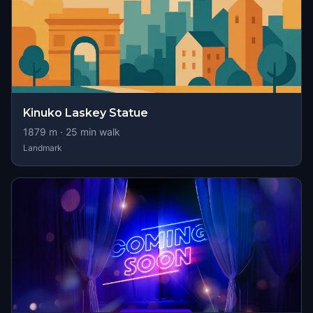
Kinuko Laskey Statue
1879
m ·
25
min walk
Landmark