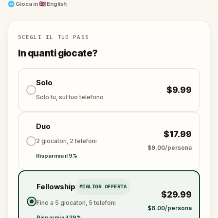
🌐
Gioca in
🇬🇧 English
You will have the chance to discover the secrets that
Taormina hides and experience its endless beauty
while walking through its ancient alleys.
SCEGLI IL TUO PASS
In quanti giocate?
Get ready for a journey that will leave you
speechless and inspired beyond imagination.
Solo
$9.99
Solo tu, sul tuo telefono
Duo
$17.99
2 giocatori, 2 telefoni
$9.00/persona
Risparmia il 9%
Fellowship
MIGLIOR OFFERTA
$29.99
Fino a 5 giocatori, 5 telefoni
$6.00/persona
Risparmia il 39%