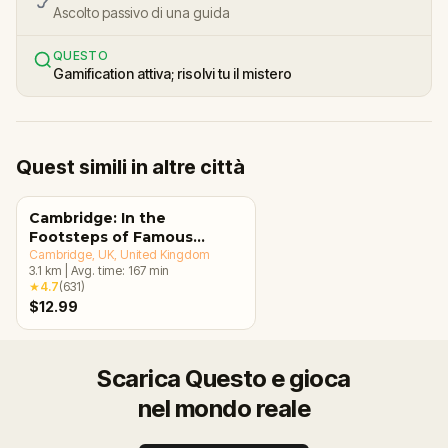
Ascolto passivo di una guida
QUESTO
Gamification attiva; risolvi tu il mistero
Quest simili in altre città
Cambridge: In the
Footsteps of Famous
Alumni Walking Tour &
Cambridge, UK
, United Kingdom
3.1
km
|
Avg. time:
167
min
Escape Game
★
4.7
(
631
)
$12.99
Scarica Questo e gioca
nel mondo reale