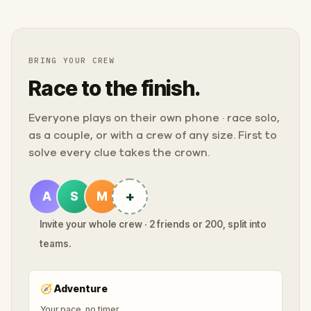
BRING YOUR CREW
Race to the finish.
Everyone plays on their own phone · race solo,
as a couple, or with a crew of any size. First to
solve every clue takes the crown.
+
A
S
M
Invite your whole crew · 2 friends or 200, split into
teams.
🧭
Adventure
Your pace, no timer