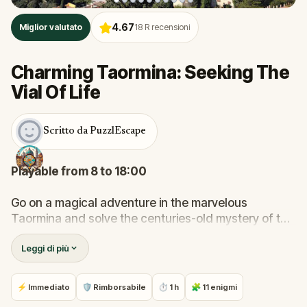
4.67
Miglior valutato
18
R recensioni
Charming Taormina: Seeking The
Vial Of Life
Scritto da PuzzlEscape
Playable from 8 to 18:00
Go on a magical adventure in the marvelous
Taormina and solve the centuries-old mystery of the
Vial Of Life.
Leggi di più
Over the centuries world-famous artists,
philosophers, and leaders have been flocking to this
⚡ Immediato
🛡 Rimborsabile
⏱ 1 h
🧩 11 enigmi
tiny Sicilian town. But why exactly here?