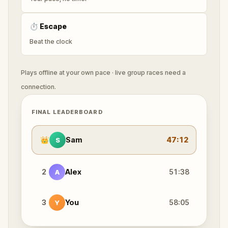
⏱
Escape
Beat the clock
Plays offline at your own pace · live group races need a
connection.
FINAL LEADERBOARD
👑
Sam
47:12
S
2
Alex
51:38
A
3
You
58:05
Y