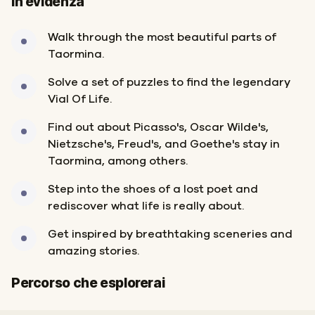
In evidenza
Walk through the most beautiful parts of
Taormina.
Solve a set of puzzles to find the legendary
Vial Of Life.
Find out about Picasso's, Oscar Wilde's,
Nietzsche's, Freud's, and Goethe's stay in
Taormina, among others.
Step into the shoes of a lost poet and
rediscover what life is really about.
Get inspired by breathtaking sceneries and
amazing stories.
Inizio
Fine
Percorso che esplorerai