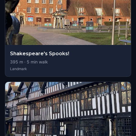
Shakespeare's Spooks!
395
m ·
5
min walk
Landmark