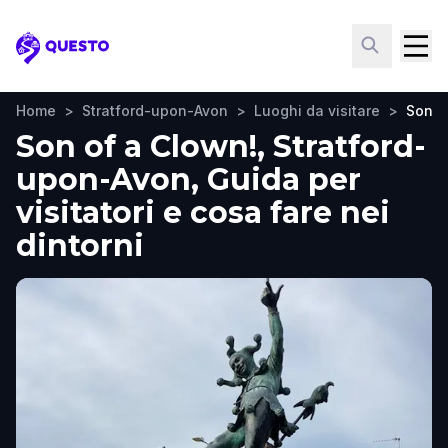
Questo
Home
>
Stratford-upon-Avon
>
Luoghi da visitare
>
Son o
Son of a Clown!, Stratford-
upon-Avon, Guida per
visitatori e cosa fare nei
dintorni