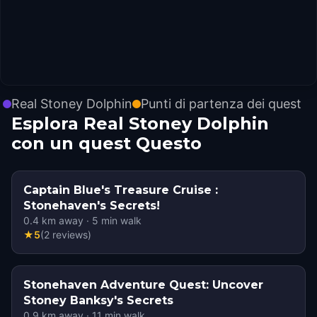
Real Stoney Dolphin
Punti di partenza dei quest
Esplora Real Stoney Dolphin
con un quest Questo
Captain Blue's Treasure Cruise :
Stonehaven's Secrets!
0.4
km away
·
5
min walk
★
5
(
2
reviews
)
Stonehaven Adventure Quest: Uncover
Stoney Banksy's Secrets
0.9
km away
·
11
min walk