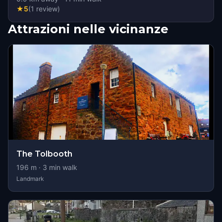
★
5
(
1
review
)
Attrazioni nelle vicinanze
The Tolbooth
196
m ·
3
min walk
Landmark