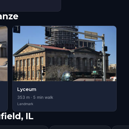
nanze
Lyceum
353
m ·
5
min walk
Landmark
ield, IL