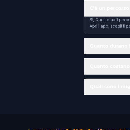
C'è un percorso
Sì, Questo ha 1 perco
Apri l'app, scegli il
Quanto durano i
Quanto costano 
Quali sono i mig