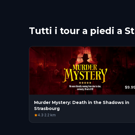
Tutti i tour a piedi a 
$9.9
Murder Mystery: Death in the Shadows in
Strasbourg
4.3
·
2.2
km