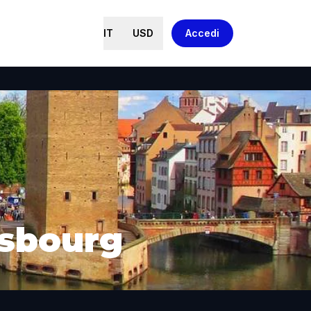
IT
USD
Accedi
asbourg