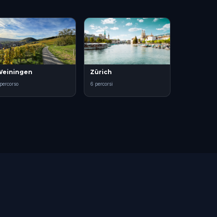
einingen
Zürich
 percorso
6 percorsi