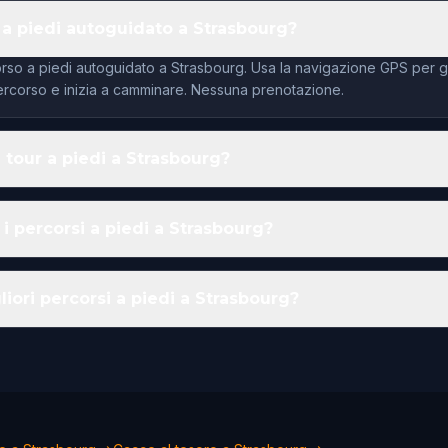
 a piedi autoguidato a Strasbourg?
rso a piedi autoguidato a Strasbourg. Usa la navigazione GPS per gui
 percorso e inizia a camminare. Nessuna prenotazione.
 tour a piedi a Strasbourg?
i percorsi a piedi a Strasbourg?
liori percorsi a piedi a Strasbourg?