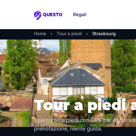
Regali
Questo
Home
>
Tour a piedi
>
Strasbourg
Tour a piedi
1 percorso a piedi con GPS per esplorare
prenotazione, niente guida.