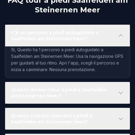
FAQ tour a piedi Saalfelden am
Steinernen Meer
C'è un percorso a piedi autoguidato a
Saalfelden am Steinernen Meer?
Sì, Questo ha 1 percorso a piedi autoguidato a
Saalfelden am Steinernen Meer. Usa la navigazione GPS
per guidarti al tuo ritmo. Apri l'app, scegli il percorso e
inizia a camminare. Nessuna prenotazione.
Quanto durano i tour a piedi a Saalfelden
am Steinernen Meer?
Quanto costano i percorsi a piedi a
Saalfelden am Steinernen Meer?