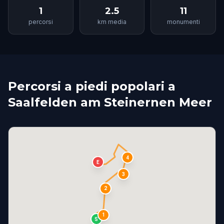
1
2.5
11
percorsi
km media
monumenti
Percorsi a piedi popolari a
Saalfelden am Steinernen Meer
4
E
3
2
1
S