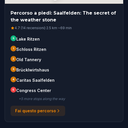
Percorso a piedi: Saalfelden: The secret of
the weather stone
4.7 (14 recensioni)
·
2.5
km
·
~
69
min
S
Lake Ritzen
1
Schloss Ritzen
2
Old Tannery
3
Brücklwirtshaus
4
Caritas Saalfelden
E
Congress Center
+
5
more stop
s
along the way
Fai questo percorso