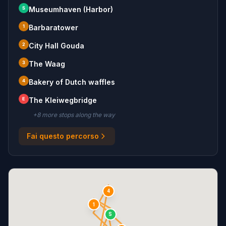
S
Museumhaven (Harbor)
1
Barbaratower
2
City Hall Gouda
3
The Waag
4
Bakery of Dutch waffles
E
The Kleiwegbridge
+
8
more stop
s
along the way
Fai questo percorso
4
1
S