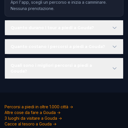
Apri l'app, scegli un percorso e inizia a camminare.
Nessuna prenotazione.
Quanto durano i tour a piedi a Gouda?
Quanto costano i percorsi a piedi a Gouda?
Quali sono i migliori percorsi a piedi a
Gouda?
Percorsi a piedi in oltre 1.000 città →
Altre cose da fare a Gouda →
3 luoghi da visitare a Gouda →
Cacce al tesoro a Gouda →