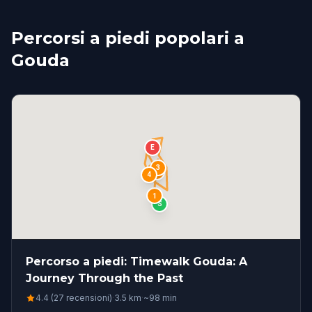
Percorsi a piedi popolari a
Gouda
E
3
2
4
1
S
Percorso a piedi: Timewalk Gouda: A
Journey Through the Past
4.4 (27 recensioni)
·
3.5
km
·
~
98
min