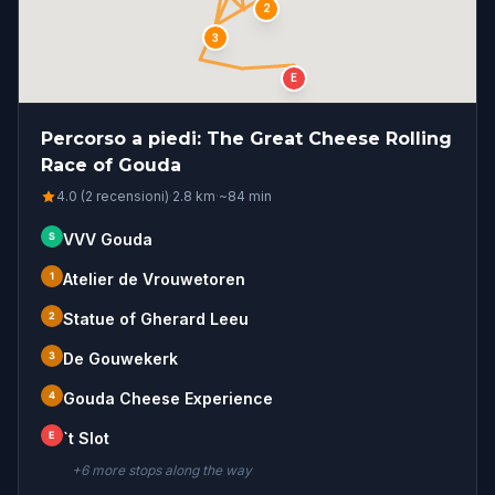
2
3
E
Percorso a piedi: The Great Cheese Rolling
Race of ​Gouda
4.0 (2 recensioni)
·
2.8
km
·
~
84
min
S
VVV Gouda
1
Atelier de Vrouwetoren
2
Statue of Gherard Leeu
3
De Gouwekerk
4
Gouda Cheese Experience
E
`t Slot
+
6
more stop
s
along the way