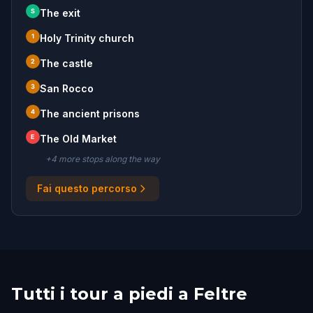
S
The exit
1
Holy Trinity church
2
The castle
3
San Rocco
4
The ancient prisons
E
The Old Market
+
4
more stop
s
along the way
Fai questo percorso
Tutti i tour a piedi a Feltre