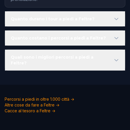
Quanto durano i tour a piedi a Feltre?
Quanto costano i percorsi a piedi a Feltre?
Quali sono i migliori percorsi a piedi a
Feltre?
Percorsi a piedi in oltre 1.000 città →
Altre cose da fare a Feltre →
Cacce al tesoro a Feltre →