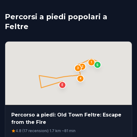
Percorsi a piedi popolari a
Feltre
1
S
2
3
4
E
Percorso a piedi: Old Town Feltre: Escape
from the Fire
4.8 (17 recensioni)
·
1.7
km
·
~
81
min