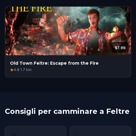
$7.99
Old Town Feltre: Escape from the Fire
4.8
·
1.7
km
Consigli per camminare a Feltre
🌤
👟