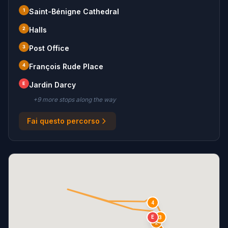
1
Saint-Bénigne Cathedral
2
Halls
3
Post Office
4
François Rude Place
E
Jardin Darcy
+
9
more stop
s
along the way
Fai questo percorso
4
E
3
2