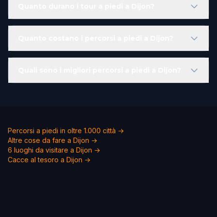
Quanto durano i tour a piedi a Dijon?
Quanto costano i percorsi a piedi a Dijon?
Quali sono i migliori percorsi a piedi a Dijon?
Percorsi a piedi in oltre 1.000 città →
Altre cose da fare a Dijon →
6 luoghi da visitare a Dijon →
Cacce al tesoro a Dijon →