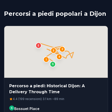
Percorsi a piedi popolari a Dijon
E
2
3
4
1
S
Percorso a piedi: Historical Dijon: A
Delivery Through Time
4.4 (199 recensioni)
·
3.1
km
·
~
89
min
S
Bossuet Place