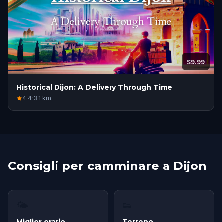
$9.99
Historical Dijon: A Delivery Through Time
4.4
·
3.1
km
Consigli per camminare a Dijon
🌤
👟
Miglior orario
Terreno