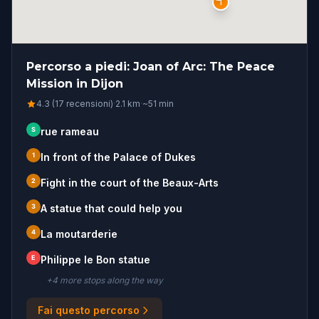
S
1
Percorso a piedi: Joan of Arc: The Peace
Mission in Dijon
4.3 (17 recensioni)
·
2.1
km
·
~
51
min
S
rue rameau
1
In front of the Palace of Dukes
2
Fight in the court of the Beaux-Arts
3
A statue that could help you
4
La moutarderie
E
Philippe le Bon statue
+
4
more stop
s
along the way
Fai questo percorso