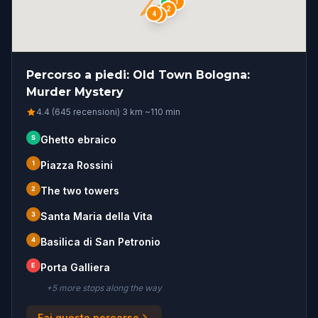
1
S
2
4
3
Percorso a piedi: Old Town Bologna:
Murder Mystery
4.4 (645 recensioni)
·
3
km
·
~
110
min
S
Ghetto ebraico
1
Piazza Rossini
2
The two towers
3
Santa Maria della Vita
4
Basilica di San Petronio
E
Porta Galliera
+
5
more stop
s
along the way
Fai questo percorso