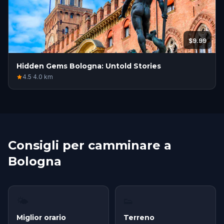
$9.99
Hidden Gems Bologna: Untold Stories
4.5
·
4.0
km
Consigli per camminare a
Bologna
🌤
👟
Miglior orario
Terreno