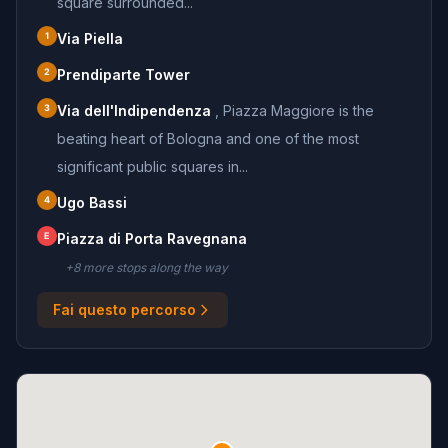
square surrounded...
1
Via Piella
2
Prendiparte Tower
3
Via dell'Indipendenza
,
Piazza Maggiore is the
beating heart of Bologna and one of the most
significant public squares in...
4
Ugo Bassi
E
Piazza di Porta Ravegnana
+
8
more stop
s
along the way
Fai questo percorso