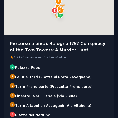
3
2
4
E
1
S
Percorso a piedi: Bologna 1252 Conspiracy
of the Two Towers: A Murder Hunt
4.9 (70 recensioni)
·
3.7
km
·
~
174
min
S
Palazzo Pepoli
1
Le Due Torri (Piazza di Porta Ravegnana)
2
Torre Prendiparte (Piazzetta Prendiparte)
3
Finestrella sul Canale (Via Piella)
4
Torre Altabella / Azzoguidi (Via Altabella)
E
Piazza del Nettuno