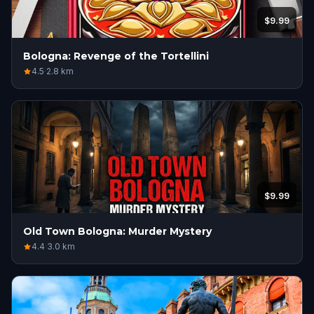
$9.99
Bologna: Revenge of the Tortellini
4.5
·
2.8
km
$9.99
Old Town Bologna: Murder Mystery
4.4
·
3.0
km