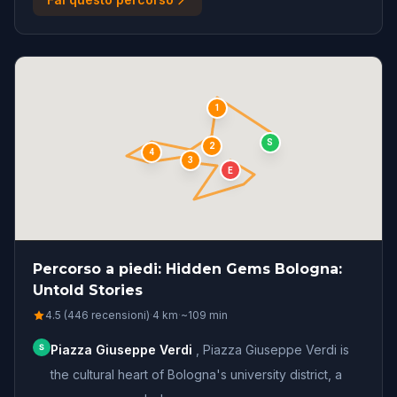
1
S
2
4
3
E
Percorso a piedi: Hidden Gems Bologna:
Untold Stories
4.5 (446 recensioni)
·
4
km
·
~
109
min
S
Piazza Giuseppe Verdi
,
Piazza Giuseppe Verdi is
the cultural heart of Bologna's university district, a