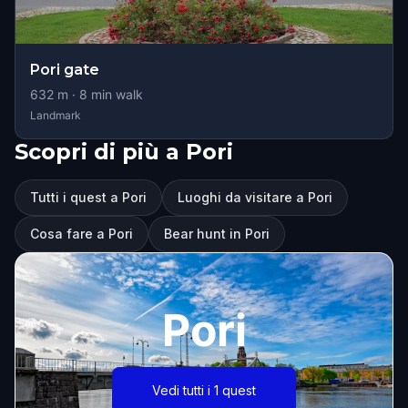
Pori gate
632
m ·
8
min walk
Landmark
Scopri di più a Pori
Tutti i quest a Pori
Luoghi da visitare a Pori
Cosa fare a Pori
Bear hunt in Pori
Pori
Vedi tutti i 1 quest