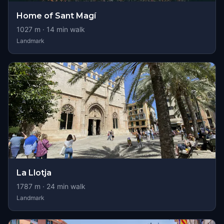
Home of Sant Magí
1027
m ·
14
min walk
Landmark
La Llotja
1787
m ·
24
min walk
Landmark