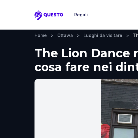
Regali
Questo
Home
>
Ottawa
>
Luoghi da visitare
>
Th
The Lion Dance m
cosa fare nei din