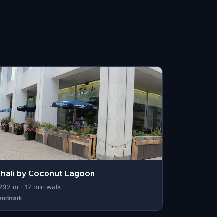
hali by Coconut Lagoon
292
m ·
17
min walk
andmark