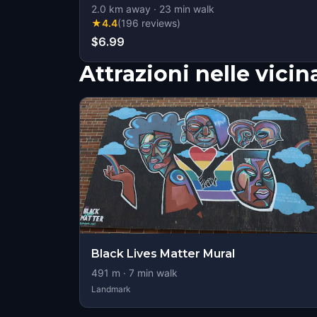
2.0
km away
·
23
min walk
★
4.4
(
196
reviews
)
$6.99
Attrazioni nelle vici
Black Lives Matter Mural
491
m ·
7
min walk
Landmark