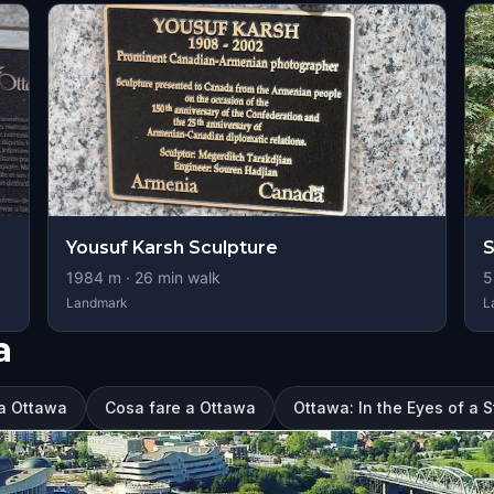
Yousuf Karsh Sculpture
S
1984
m ·
26
min walk
5
Landmark
L
a
 a Ottawa
Cosa fare a Ottawa
Ottawa: In the Eyes of a St