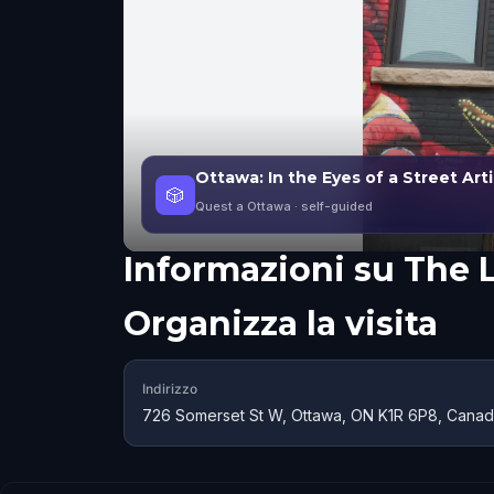
Ottawa: In the Eyes of a Street Arti
🎲
Quest a Ottawa
· self-guided
Informazioni su
The 
Organizza la visita
Indirizzo
726 Somerset St W, Ottawa, ON K1R 6P8, Cana