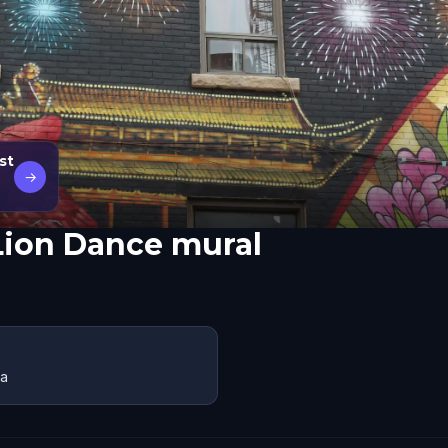
st
→
Lion Dance mural
da