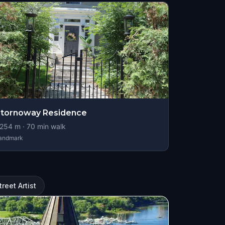
tornoway Residence
254
m ·
70
min walk
andmark
reet Artist