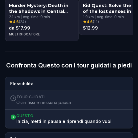
Murder Mystery: Death in
Kid Quest: Solve the c
the Shadows in Central
of the lost senses in 
Park, New York City
2.1
km
|
Avg. time:
0
min
York City
1.9
km
|
Avg. time:
0
min
★
4.6
(
24
)
★
4.6
(
11
)
da $17.99
$12.99
MULTIGIOCATORE
Confronta Questo con i tour guidati a piedi
Flessibilità
TOUR GUIDATI
Orari fissi e nessuna pausa
QUESTO
Inizia, metti in pausa e riprendi quando vuoi