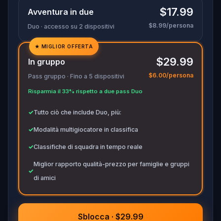
portata di mano per annotare ogni prova cruciale
$17.99
Avventura in due
$8.99/persona
Duo · accesso su 2 dispositivi
★
MIGLIOR OFFERTA
✓
$29.99
In gruppo
✓
$6.00/persona
Pass gruppo · Fino a 5 dispositivi
✓
Risparmia il 33% rispetto a due pass Duo
✓
✓
Tutto ciò che include Duo, più:
✓
Modalità multigiocatore in classifica
✓
Classifiche di squadra in tempo reale
Miglior rapporto qualità-prezzo per famiglie e gruppi
✓
di amici
Sblocca · $29.99