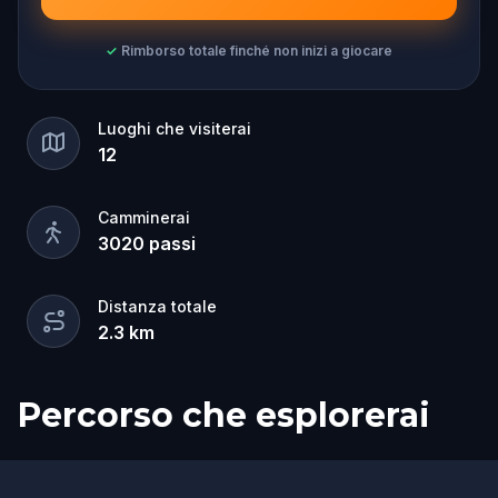
✓
Rimborso totale finché non inizi a giocare
Luoghi che visiterai
12
Camminerai
3020
passi
Distanza totale
2.3
km
Percorso che esplorerai
Inizio
Fine