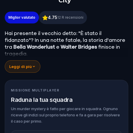
City
Murder Mystery: Risolvi il caso a Downtown Brook
4.75
Miglior valutato
12
R recensioni
Hai presente il vecchio detto: "È stato il
fidanzato"? In una notte fatale, la storia d'amore
tra
Bella Wanderlust
e
Walter Bridges
finisce in
tragedia.
Bella, famosa travel blogger, è stata trovata
Leggi di più
morta durante un tour a caccia di fantasmi
guidato dal teatrale Percy Shadows.
Ora tocca a
te scoprire la verità.
È stato Walter, l’ossessivo fidanzato? Percy, la
MISSIONE MULTIPLAYER
guida turistica con un debole per la
Raduna la tua squadra
drammaticità? O forse qualcun altro si nasconde
nell'ombra?
Un murder mystery è fatto per giocare in squadra. Ognuno
riceve gli indizi sul proprio telefono e fa a gara per risolvere
🔎
Raccogli indizi
, interroga i sospettati e
il caso per primo.
smaschera il vero assassino prima che colpisca
ancora. Assicurati di avere
carta e penna
a