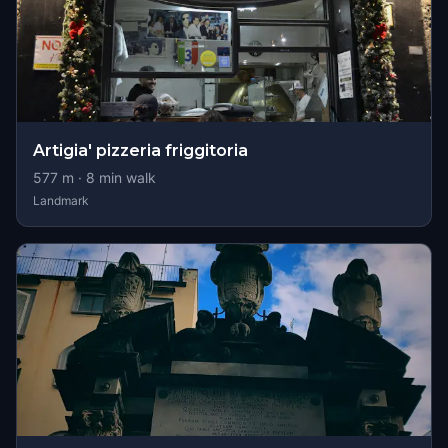
Artigia' pizzeria friggitoria
577
m ·
8
min walk
Landmark