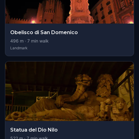
Obelisco di San Domenico
496
m ·
7
min walk
Landmark
Statua del Dio Nilo
522
m ·
7
min walk