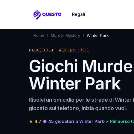
Regali
Questo
›
›
Home
Murder Mystery
Winter Park
FASCICOLI · WINTER PARK
Giochi Murde
Winter Park
Risolvi un omicidio per le strade di Winter 
giocato sul telefono, inizia quando vuoi.
★
4.7
·
◆ 45 giocatori a Winter Park
·
✓ Rimborso to