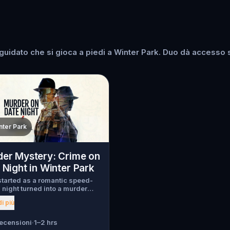
idato che si gioca a piedi a Winter Park. Duo dà accesso su
nter Park
er Mystery: Crime on
 Night in Winter Park
tarted as a romantic speed-
 night turned into a murder
y. Just as introductions
i più
 a chilling scream tears
h the crowd, one of the guests
en murdered , and the killer
recensioni
·
1–2 hrs
ed into the city. Before panic