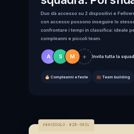
Duo dà accesso su 2 dispositivi e Fellowsh
con accesso possono inseguire lo stesso k
confrontare i tempi in classifica: ideale 
compleanni e piccoli team.
+
A
S
M
Invita tutta la squa
🎂 Compleanni e feste
💼 Team building
FASCICOLO · WIN-0601