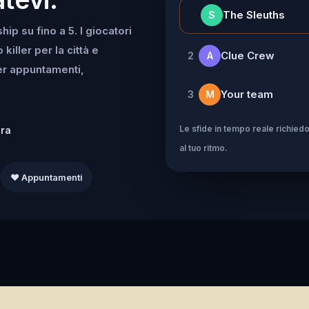
👑
The Sleuths
S
ip su fino a 5. I giocatori
iller per la città e
Clue Crew
2
A
per appuntamenti,
Your team
3
M
Le sfide in tempo reale richiedo
dra
al tuo ritmo.
❤️ Appuntamenti