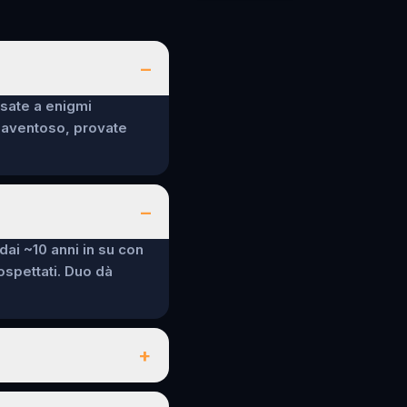
–
nsate a enigmi
spaventoso, provate
–
 dai ~10 anni in su con
sospettati. Duo dà
+