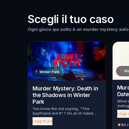
Scegli il tuo caso
Ogni gioco qui sotto è un murder mystery autogu
📍
Wi
📍
Winter Park
Murd
Murder Mystery: Death in
Date
the Shadows in Winter
Park
What s
dating
You know the old saying, “The
myster
boyfriend did it” ? On an ill-fated
Leggi d
begin,
night, love goes terribly wrong for
throug
Leggi di più
Bella Wanderlust and Walter Bridges
has be
5
4 
. Bella, a famous travel blogger, was
has fl