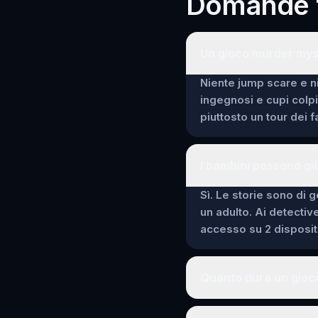
Domande f
Un gioco murder mys
Niente jump scare e ni
ingegnosi e cupi colp
piuttosto un tour dei 
I bambini possono gi
Sì. Le storie sono di g
un adulto. Ai detectiv
accesso su 2 dispositi
Quanto dura un gioc