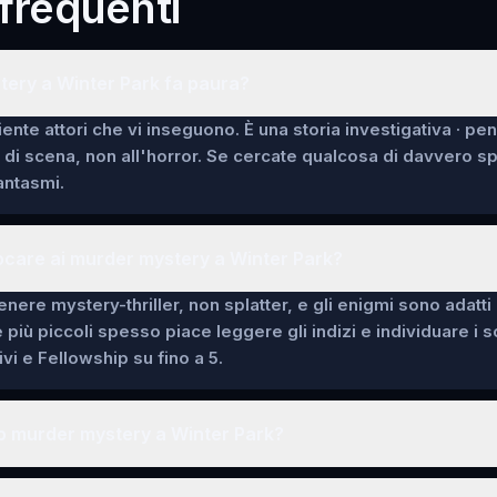
requenti
tery a Winter Park fa paura?
ente attori che vi inseguono. È una storia investigativa · pe
i di scena, non all'horror. Se cercate qualcosa di davvero 
fantasmi.
ocare ai murder mystery a Winter Park?
enere mystery-thriller, non splatter, e gli enigmi sono adatti
e più piccoli spesso piace leggere gli indizi e individuare i 
vi e Fellowship su fino a 5.
o murder mystery a Winter Park?