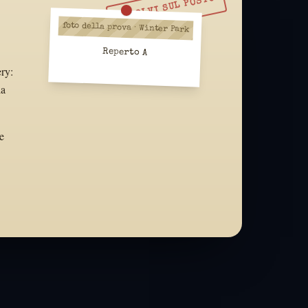
RISOLVI SUL POSTO
foto della prova · Winter Park
Reperto A
ery:
la
e