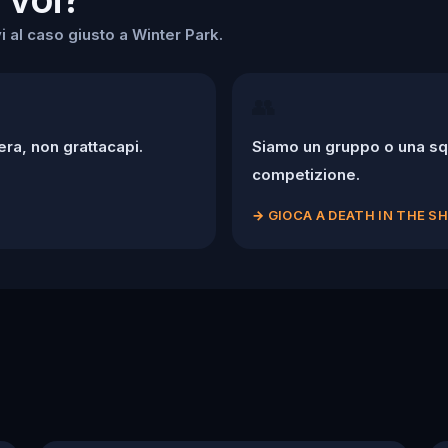
i al caso giusto a Winter Park.
👥
ra, non grattacapi.
Siamo un gruppo o una squ
competizione.
→
GIOCA A DEATH IN THE 