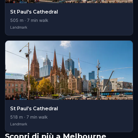
St Paul's Cathedral
505
m ·
7
min walk
Landmark
St Paul’s Cathedral
518
m ·
7
min walk
Landmark
Scopri di più a Melbourne