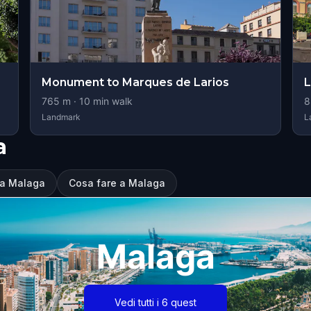
Monument to Marques de Larios
L
765
m ·
10
min walk
8
Landmark
L
a
 a Malaga
Cosa fare a Malaga
Malaga
Vedi tutti i 6 quest