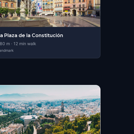
a Plaza de la Constitución
80
m ·
12
min walk
andmark