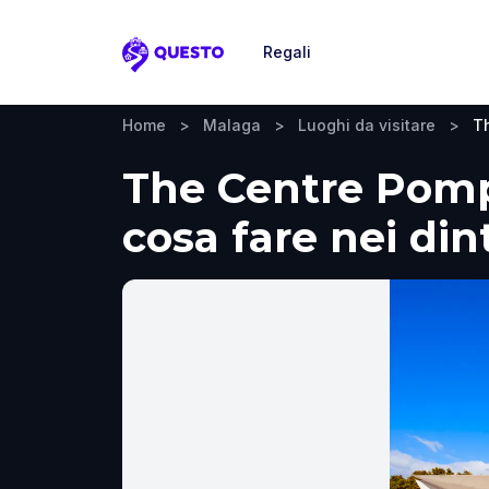
Regali
Questo
Home
>
Malaga
>
Luoghi da visitare
>
T
The Centre Pompi
cosa fare nei din