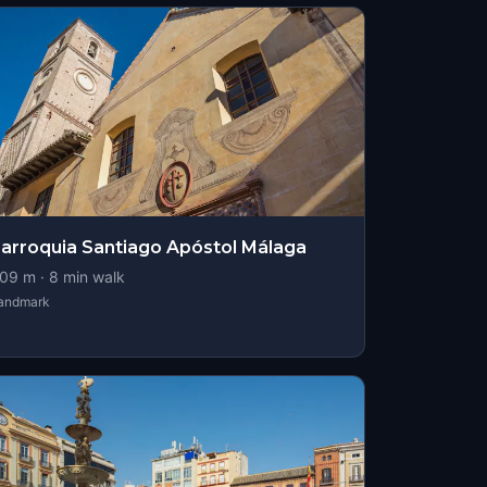
arroquia Santiago Apóstol Málaga
09
m ·
8
min walk
andmark