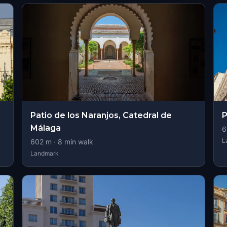
Patio de los Naranjos, Catedral de
P
Málaga
6
L
602
m ·
8
min walk
Landmark