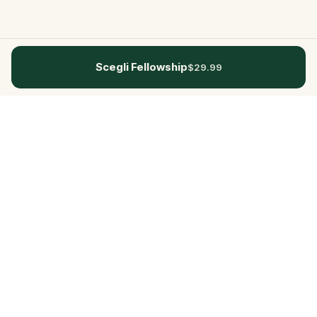
Scegli Fellowship
$29.99
Questo
In un mondo sempre più digitale,
Questo ti riporta a ciò che è reale. Le
nostre quest ti invitano a uscire,
connetterti con le persone e creare
ricordi indimenticabili – una città alla