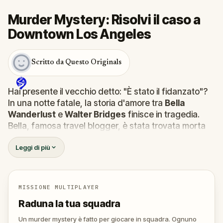
Murder Mystery: Risolvi il caso a
Downtown Los Angeles
Scritto da Questo Originals
Hai presente il vecchio detto: "È stato il fidanzato"?
In una notte fatale, la storia d'amore tra
Bella
Wanderlust
e
Walter Bridges
finisce in tragedia.
Bella, famosa travel blogger, è stata trovata morta
durante un tour a caccia di fantasmi guidato dal
Leggi di più
teatrale Percy Shadows.
Ora tocca a te scoprire la
verità.
È stato Walter, l’ossessivo fidanzato? Percy, la guida
turistica con un debole per la drammaticità? O forse
MISSIONE MULTIPLAYER
qualcun altro si nasconde nell'ombra?
Raduna la tua squadra
🔎
Raccogli indizi
, interroga i sospettati e
smaschera il vero assassino prima che colpisca
Un murder mystery è fatto per giocare in squadra. Ognuno