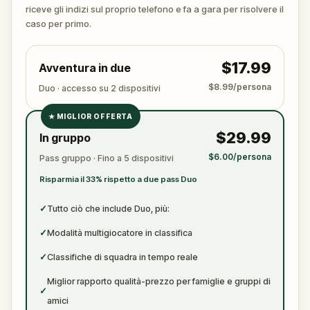
ancora. Assicurati di avere
carta e penna
a portata
riceve gli indizi sul proprio telefono e fa a gara per risolvere il
di mano per annotare ogni prova cruciale
caso per primo.
$17.99
Avventura in due
$8.99/persona
Duo · accesso su 2 dispositivi
★
MIGLIOR OFFERTA
✓
$29.99
In gruppo
✓
$6.00/persona
Pass gruppo · Fino a 5 dispositivi
✓
Risparmia il 33% rispetto a due pass Duo
✓
✓
Tutto ciò che include Duo, più:
✓
Modalità multigiocatore in classifica
✓
Classifiche di squadra in tempo reale
Miglior rapporto qualità-prezzo per famiglie e gruppi di
✓
amici