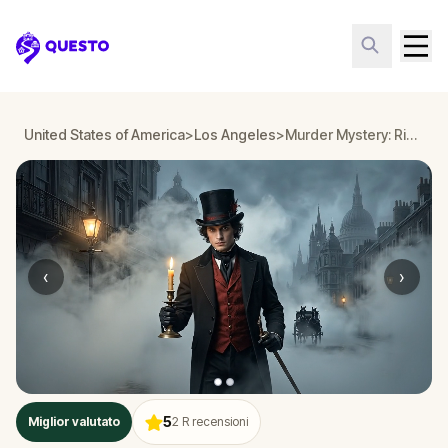
Questo
United States of America
>
Los Angeles
>
Murder Mystery: Risolvi il caso a Downtown Los Angeles
‹
›
5
Miglior valutato
2
R recensioni