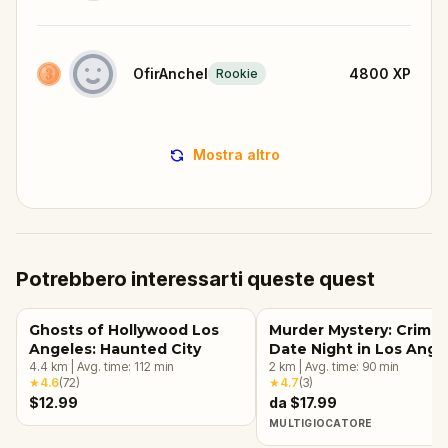
OfirAnchel
4800
XP
Rookie
Mostra altro
Potrebbero interessarti queste quest
Ghosts of Hollywood Los
Murder Mystery: Crime
Angeles: Haunted City
Date Night in Los Ange
4.4
km
|
Avg. time:
112
min
2
km
|
Avg. time:
90
min
★
4.6
(
72
)
★
4.7
(
3
)
$12.99
da $17.99
MULTIGIOCATORE