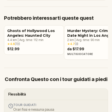
Potrebbero interessarti queste quest
Ghosts of Hollywood Los
Murder Mystery: Crime
Angeles: Haunted City
Date Night in Los Ange
4.4
km
|
Avg. time:
112
min
2
km
|
Avg. time:
90
min
★
4.6
(
72
)
★
4.7
(
3
)
$12.99
da $17.99
MULTIGIOCATORE
Confronta Questo con i tour guidati a piedi
Flessibilità
TOUR GUIDATI
Orari fissi e nessuna pausa