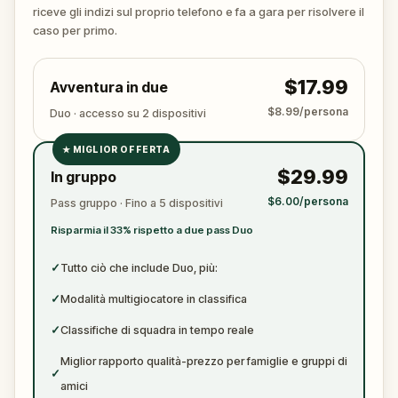
ancora. Assicurati di avere
carta e penna
a portata
riceve gli indizi sul proprio telefono e fa a gara per risolvere il
di mano per annotare ogni prova cruciale
caso per primo.
$17.99
Avventura in due
$8.99/persona
Duo · accesso su 2 dispositivi
★
MIGLIOR OFFERTA
✓
$29.99
In gruppo
✓
$6.00/persona
Pass gruppo · Fino a 5 dispositivi
✓
Risparmia il 33% rispetto a due pass Duo
✓
✓
Tutto ciò che include Duo, più:
✓
Modalità multigiocatore in classifica
✓
Classifiche di squadra in tempo reale
Miglior rapporto qualità-prezzo per famiglie e gruppi di
✓
amici