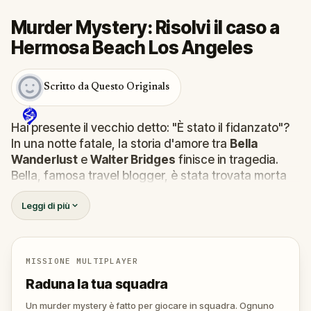
Murder Mystery: Risolvi il caso a
Hermosa Beach Los Angeles
Scritto da Questo Originals
Hai presente il vecchio detto: "È stato il fidanzato"?
In una notte fatale, la storia d'amore tra
Bella
Wanderlust
e
Walter Bridges
finisce in tragedia.
Bella, famosa travel blogger, è stata trovata morta
durante un tour a caccia di fantasmi guidato dal
Leggi di più
teatrale Percy Shadows.
Ora tocca a te scoprire la
verità.
È stato Walter, l’ossessivo fidanzato? Percy, la guida
turistica con un debole per la drammaticità? O forse
MISSIONE MULTIPLAYER
qualcun altro si nasconde nell'ombra?
Raduna la tua squadra
🔎
Raccogli indizi
, interroga i sospettati e
smaschera il vero assassino prima che colpisca
Un murder mystery è fatto per giocare in squadra. Ognuno