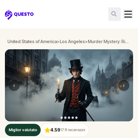
Questo
United States of America
>
Los Angeles
>
Murder Mystery: Risolvi il caso a Hermosa Beach Los Angeles
‹
›
4.59
Miglior valutato
17
R recensioni