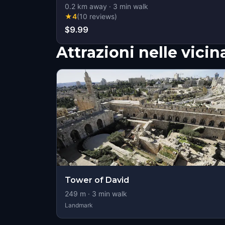
0.2
km away
·
3
min walk
★
4
(
10
reviews
)
$9.99
Attrazioni nelle vici
Tower of David
249
m ·
3
min walk
Landmark