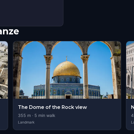
nanze
The Dome of the Rock view
N
355
m ·
5
min walk
4
Landmark
L