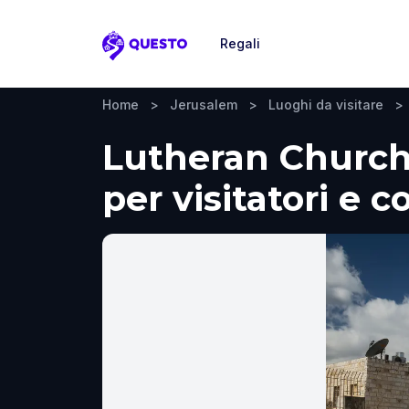
Regali
Questo
Home
>
Jerusalem
>
Luoghi da visitare
>
Lutheran Church
per visitatori e c