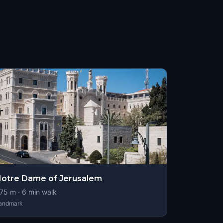
otre Dame of Jerusalem
75
m ·
6
min walk
andmark