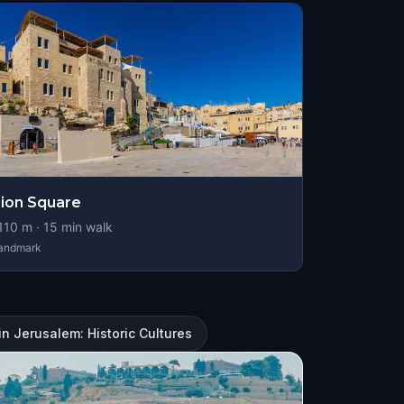
ion Square
110
m ·
15
min walk
andmark
in Jerusalem: Historic Cultures