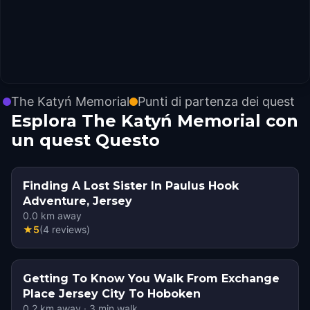
The Katyń Memorial
Punti di partenza dei quest
Esplora The Katyń Memorial con
un quest Questo
Finding A Lost Sister In Paulus Hook
Adventure, Jersey
0.0
km away
★
5
(
4
reviews
)
Getting To Know You Walk From Exchange
Place Jersey City To Hoboken
0.2
km away
·
3
min walk