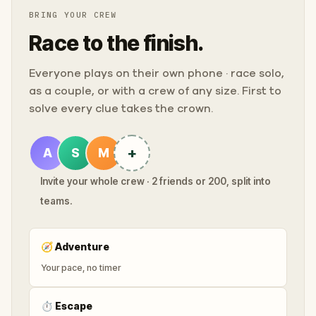
BRING YOUR CREW
Race to the finish.
Everyone plays on their own phone · race solo,
as a couple, or with a crew of any size. First to
solve every clue takes the crown.
+
A
S
M
Invite your whole crew · 2 friends or 200, split into
teams.
🧭
Adventure
Your pace, no timer
⏱
Escape