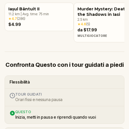
Iașul Bântuit II
Murder Mystery: Death 
11.2
km
|
Avg. time:
75
min
the Shadows in Iasi
★
4.7
(
286
)
2.5
km
$4.99
★
4.6
(
5
)
da $17.99
MULTIGIOCATORE
Confronta Questo con i tour guidati a piedi
Flessibilità
TOUR GUIDATI
Orari fissi e nessuna pausa
QUESTO
Inizia, metti in pausa e riprendi quando vuoi