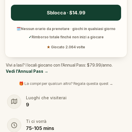
Sblocca · $14.99
🗓
Nessun orario da prenotare · giochi in qualsiasi giorno
✓
Rimborso totale finché non inizi a giocare
★
Giocato 2.064 volte
Vivi a Iasi? I locali giocano con l'Annual Pass: $79.99/anno.
Vedi l'Annual Pass
→
🎁 La compri per qualcun altro? Regala questa quest →
Luoghi che visiterai
9
Ti ci vorrà
75
-
105
mins