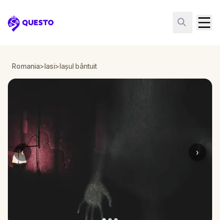
Questo
Romania
>
Iasi
>
Iașul bântuit
‹
›