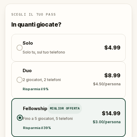
Ești pregătit să descoperi fața ascunsă a Iașului?
SCEGLI IL TUO PASS
In quanti giocate?
Solo
$4.99
Solo tu, sul tuo telefono
Duo
$8.99
2 giocatori, 2 telefoni
$4.50/persona
Risparmia il 9%
Fellowship
MIGLIOR OFFERTA
$14.99
Fino a 5 giocatori, 5 telefoni
$3.00/persona
Risparmia il 39%