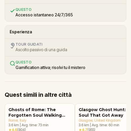
QUESTO
Accesso istantaneo 24/7/365
Esperienza
TOUR GUIDATI
Ascolto passivo di una guida
QUESTO
Gamification attiva; risolvi tu il mistero
Quest simili in altre città
Ghosts of Rome: The
Glasgow Ghost Hunt: T
Forgotten Soul Walking
Soul That Got Away
Tour & Escape Game
Rome
, Italy
Glasgow
, United Kingdom
3.6
km
|
Avg. time:
73
min
3.6
km
|
Avg. time:
60
min
★
4.6
(
804
)
★
4.7
(
955
)