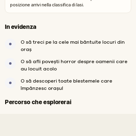
posizione arrivi nella classifica di Iasi.
In evidenza
O să treci pe la cele mai bântuite locuri din
oraș
O să afli povești horror despre oamenii care
au locuit acolo
O să descoperi toate blestemele care
împânzesc orașul
Fine
Inizio
Percorso che esplorerai