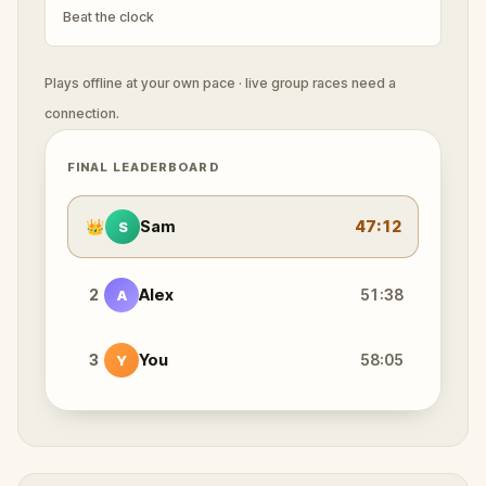
Beat the clock
Plays offline at your own pace · live group races need a
connection.
FINAL LEADERBOARD
👑
Sam
47:12
S
2
Alex
51:38
A
3
You
58:05
Y