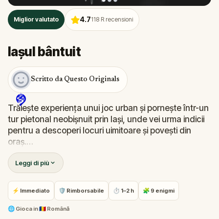
4.7
Miglior valutato
118
R recensioni
Iașul bântuit
Scritto da Questo Originals
Trăiește experiența unui joc urban și pornește într-un
tur pietonal neobișnuit prin Iași, unde vei urma indicii
pentru a descoperi locuri uimitoare și povești din
oraș.
Leggi di più
În acest tur prin Iași, vei afla detalii istorice
sângeroase pe măsură ce vizitezi clădiri emblematice
dar și locuri mai puțin populare, cum ar fi berăria
⚡ Immediato
🛡 Rimborsabile
⏱ 1–2 h
🧩 9 enigmi
bântuită a orașului.
🌐
Gioca in
🇷🇴 Română