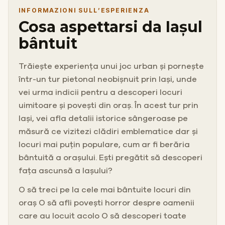
INFORMAZIONI SULL’ESPERIENZA
Cosa aspettarsi da Iașul
bântuit
Trăiește experiența unui joc urban și pornește
într-un tur pietonal neobișnuit prin Iași, unde
vei urma indicii pentru a descoperi locuri
uimitoare și povești din oraș. În acest tur prin
Iași, vei afla detalii istorice sângeroase pe
măsură ce vizitezi clădiri emblematice dar și
locuri mai puțin populare, cum ar fi berăria
bântuită a orașului. Ești pregătit să descoperi
fața ascunsă a Iașului?
O să treci pe la cele mai bântuite locuri din
oraș O să afli povești horror despre oamenii
care au locuit acolo O să descoperi toate