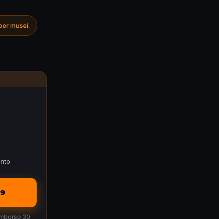
 per musei.
nto
99
rimborso 30