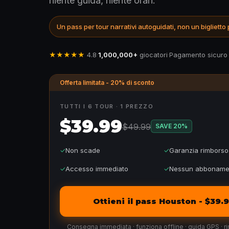
niente guida, niente orari.
Un pass per tour narrativi autoguidati, non un biglietto
★★★★★
4.8
·
1,000,000+
giocatori
·
Pagamento sicuro
Offerta limitata - 20% di sconto
TUTTI I 6 TOUR · 1 PREZZO
$39.99
$49.99
SAVE
20
%
✓
Non scade
✓
Garanzia rimborso
✓
Accesso immediato
✓
Nessun abboname
Ottieni il pass Houston - $39.
Consegna immediata · funziona offline · guida GPS · 