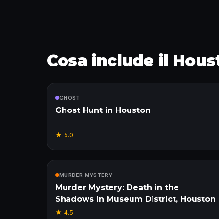
Cosa include il Hous
Incluso
GHOST
Ghost Hunt in Houston
★
5.0
Incluso
MURDER MYSTERY
Murder Mystery: Death in the
Shadows in Museum District, Houston
★
4.5