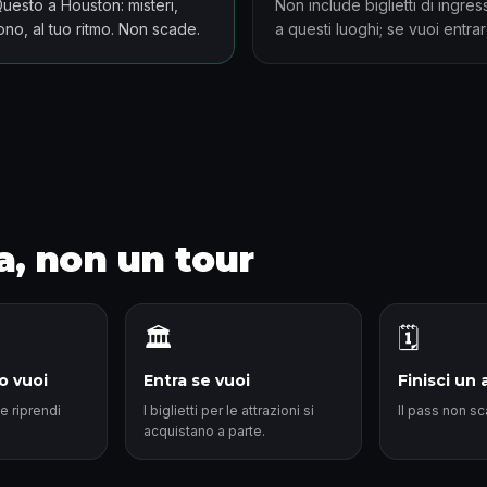
 Questo a Houston: misteri,
Non include biglietti di ingre
ono, al tuo ritmo. Non scade.
a questi luoghi; se vuoi entrar
, non un tour
🏛️
🗓️
o vuoi
Entra se vuoi
Finisci un 
e riprendi
I biglietti per le attrazioni si
Il pass non s
acquistano a parte.