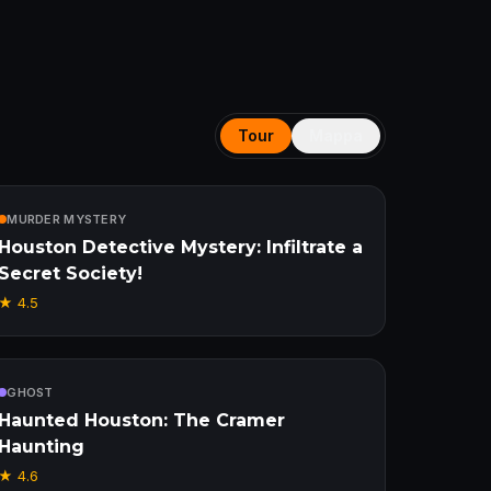
Tour
Mappa
Incluso
MURDER MYSTERY
Houston Detective Mystery: Infiltrate a
Secret Society!
★
4.5
Incluso
GHOST
Haunted Houston: The Cramer
Haunting
★
4.6