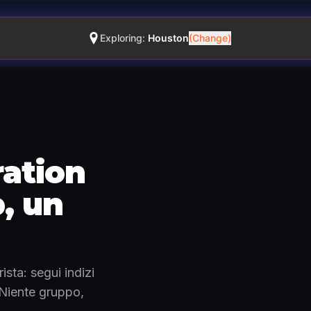
Exploring:
Houston
(Change)
ation
p, un
Come funziona · 0:48
sta: segui indizi
. Niente gruppo,