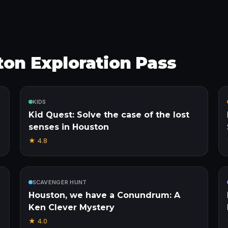
ton Exploration Pass
Incluso
KIDS
Kid Quest: Solve the case of the lost
senses in Houston
★
4.8
Incluso
SCAVENGER HUNT
Houston, we have a Conundrum: A
Ken Clever Mystery
★
4.0