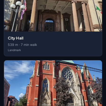
City Hall
539
m ·
7
min walk
Landmark