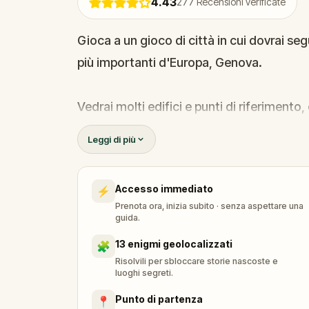
4.43
277
Recensioni verificate
Gioca a un gioco di città in cui dovrai segu
più importanti d'Europa, Genova.
Vedrai molti edifici e punti di riferimento
San Lorenzo, che hanno avuto una grande 
Leggi di più
gemme nascoste meno conosciute. Scopri
potenza marittima nel Mar Mediterraneo.
Accesso immediato
⚡
Prenota ora, inizia subito · senza aspettare una
Sei pronto a esplorare Genova?
guida.
13 enigmi geolocalizzati
🧩
Risolvili per sbloccare storie nascoste e
luoghi segreti.
Punto di partenza
📍