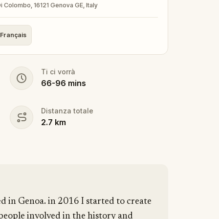
i Colombo, 16121 Genova GE, Italy
Français
Ti ci vorrà
66
-
96
mins
Distanza totale
2.7
km
ed in Genoa. in 2016 I started to create
 people involved in the history and