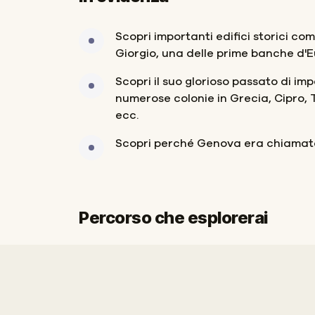
Scopri importanti edifici storici com
Giorgio, una delle prime banche d'
Scopri il suo glorioso passato di i
numerose colonie in Grecia, Cipro, Tu
ecc.
Scopri perché Genova era chiamata
Percorso che esplorerai
Fine
Inizio