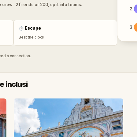
 crew · 2 friends or 200, split into teams.
2
3
⏱
Escape
Beat the clock
need a connection.
 inclusi