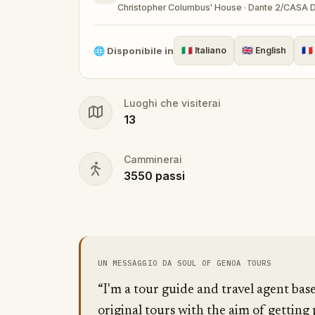
Christopher Columbus' House · Dante 2/CASA D
🌐
Disponibile in
🇮🇹
Italiano
🇬🇧
English
🇫🇷
Luoghi che visiterai
13
Camminerai
3550
passi
UN MESSAGGIO DA SOUL OF GENOA TOURS
“I'm a tour guide and travel agent bas
original tours with the aim of getting