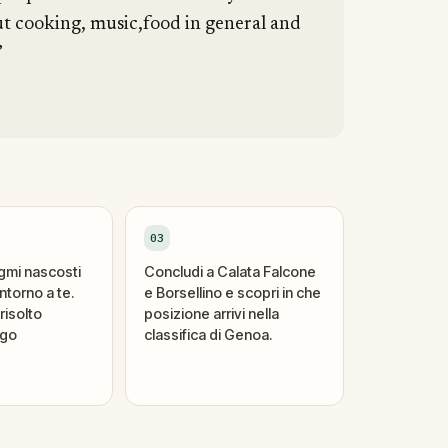
out cooking, music,food in general and
”
03
igmi nascosti
Concludi a Calata Falcone
ntorno a te.
e Borsellino e scopri in che
risolto
posizione arrivi nella
ogo
classifica di Genoa.