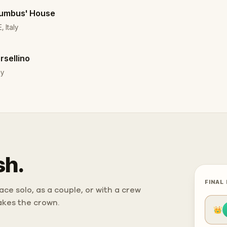
lumbus' House
 Italy
rsellino
ly
sh.
FINAL
ce solo, as a couple, or with a crew
takes the crown.
👑