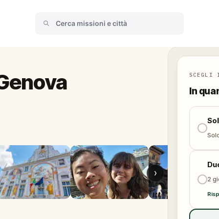
 Genova
SCEGLI 
In qua
So
Solo
Du
›
2 gi
Risp