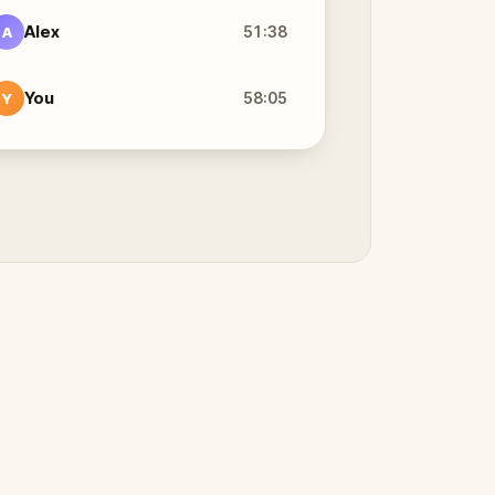
Alex
51:38
A
You
58:05
Y