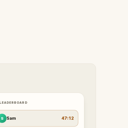
 LEADERBOARD
Sam
47:12
S