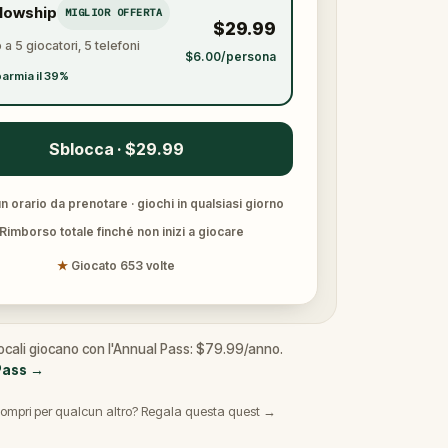
llowship
MIGLIOR OFFERTA
$29.99
 a 5 giocatori, 5 telefoni
$6.00/persona
armia il 39%
Sblocca · $29.99
 orario da prenotare · giochi in qualsiasi giorno
Rimborso totale finché non inizi a giocare
★
Giocato 653 volte
locali giocano con l'Annual Pass: $79.99/anno.
Pass
→
ompri per qualcun altro? Regala questa quest →