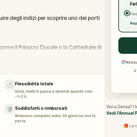
Fe
Fino
ire degli indizi per scoprire uno dei porti
Risp
, come il Palazzo Ducale o la Cattedrale di
importanza politica, oltre ad alcune
🗓
Nessun
rai anche come la città divenne una
✓
Flessibilità totale
⏱️
Inizia, metti in pausa e riprendi quando vuoi ·
~1–2 h.
Vivi a Genoa? I 
Soddisfatti o rimborsati
🛡️
Vedi l'Annual 
Rimborso completo entro 30 giorni se non fa
per te.
🎁 La c