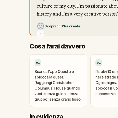
culture of my city. I'm passionate ab
history and I'm a very creative person
Scopri chi l'ha creata
Cosa farai davvero
01
02
Scarica l'app Questo e
Risolvi 13 en
sblocca la quest.
nelle strade i
Raggiungi Christopher
Ogni enigma 
Columbus' House quando
sblocca il lu
vuoi · senza guida, senza
successivo.
gruppo, senza orario fisso.
In evidenza