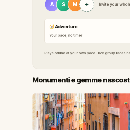
+
A
S
M
Invite your whole
🧭
Adventure
Your pace, no timer
Plays offline at your own pace · live group races 
Monumenti e gemme nascoste