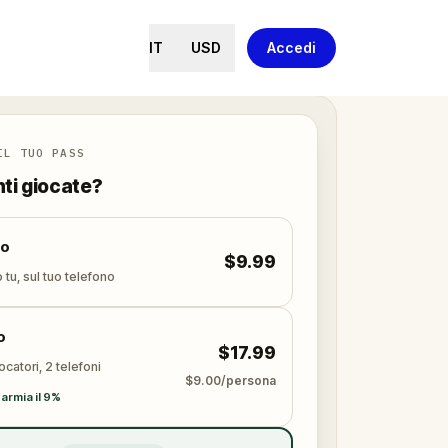
IT
USD
Accedi
IL TUO PASS
nti giocate?
lo
$9.99
 tu, sul tuo telefono
o
$17.99
ocatori, 2 telefoni
$9.00/persona
armia il 9%