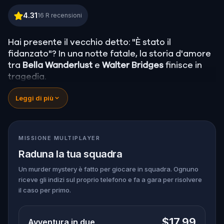
Murder Mystery: Risolvi il caso a Galway
4.31
16
R recensioni
Hai presente il vecchio detto: "È stato il
fidanzato"? In una notte fatale, la storia d'amore
tra
Bella Wanderlust
e
Walter Bridges
finisce in
tragedia.
Bella, famosa travel blogger, è stata trovata
Leggi di più
morta durante un tour a caccia di fantasmi
guidato dal teatrale Percy Shadows.
Ora tocca a
te scoprire la verità.
È stato Walter, l’ossessivo fidanzato? Percy, la
MISSIONE MULTIPLAYER
guida turistica con un debole per la
Raduna la tua squadra
drammaticità? O forse qualcun altro si nasconde
nell'ombra?
Un murder mystery è fatto per giocare in squadra. Ognuno
riceve gli indizi sul proprio telefono e fa a gara per risolvere
🔎
Raccogli indizi
, interroga i sospettati e
il caso per primo.
smaschera il vero assassino prima che colpisca
ancora. Assicurati di avere
carta e penna
a
portata di mano per annotare ogni prova cruciale
$17.99
Avventura in due