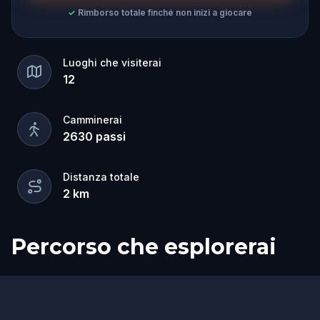
✓
Rimborso totale finché non inizi a giocare
Luoghi che visiterai
12
Camminerai
2630
passi
Distanza totale
2
km
Percorso che esplorerai
Inizio
Fine