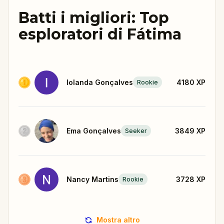
Batti i migliori: Top
esploratori di Fátima
Iolanda Gonçalves
4180
XP
Rookie
Ema Gonçalves
3849
XP
Seeker
Nancy Martins
3728
XP
Rookie
Mostra altro