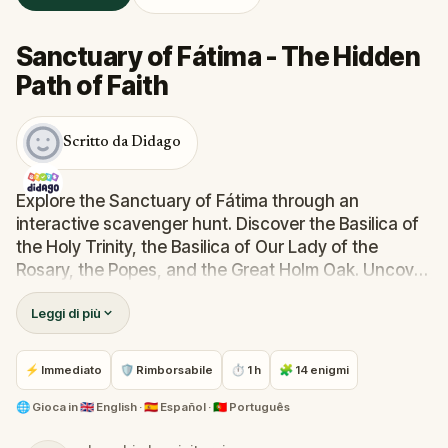
Sanctuary of Fátima - The Hidden
Path of Faith
Scritto da Didago
Explore the Sanctuary of Fátima through an
interactive scavenger hunt. Discover the Basilica of
the Holy Trinity, the Basilica of Our Lady of the
Rosary, the Popes, and the Great Holm Oak. Uncover
hidden details, symbols, and stories most visitors
Leggi di più
miss. Instead of simply walking through the
Sanctuary, you’ll be challenged to notice details
most visitors overlook, transforming a visit into a
⚡ Immediato
🛡 Rimborsabile
⏱ 1 h
🧩 14 enigmi
deeper and more engaging experience. Start now
and see the Sanctuary of Fátima like never before.
🌐
Gioca in
🇬🇧 English · 🇪🇸 Español · 🇵🇹 Português