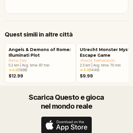
Quest simili in altre città
Angels & Demons of Rome:
Utrecht Monster Myste
Illuminati Plot
Escape Game
Rome
, Italy
Utrecht
, Netherlands
5.2
km
|
Avg. time:
87
min
2.5
km
|
Avg. time:
70
min
★
4.6
(
1938
)
★
4.4
(
1446
)
$12.99
$9.99
Scarica Questo e gioca
nel mondo reale