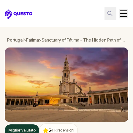
Questo
Portugal
>
Fátima
>
Sanctuary of Fátima - The Hidden Path of Faith
5
Miglior valutato
4
R recensioni