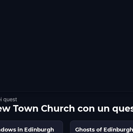
i quest
ew Town Church con un que
adows in Edinburgh
Ghosts of Edinburgh