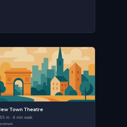
New Town Theatre
55
m ·
6
min walk
andmark