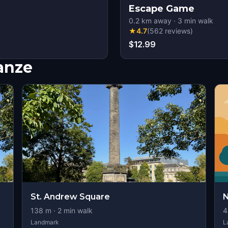
Escape Game
0.2
km away
·
3
min walk
★
4.7
(
562
reviews
)
$12.99
nanze
St. Andrew Square
138
m ·
2
min walk
4
Landmark
L