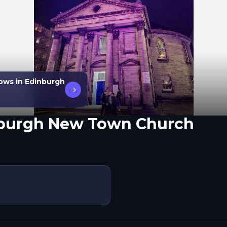
ows in Edinburgh
→
burgh New Town Church