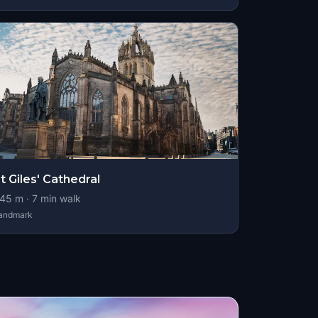
t Giles' Cathedral
45
m ·
7
min walk
andmark