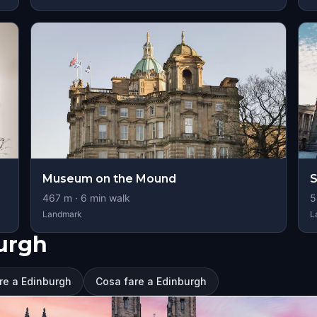
Museum on the Mound
S
467
m ·
6
min walk
5
Landmark
L
burgh
are a Edinburgh
Cosa fare a Edinburgh