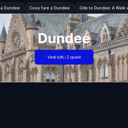
e a Dundee
Cosa fare a Dundee
Ode to Dundee: A Walk 
Dundee
Vedi tutti i 2 quest