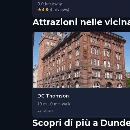
0.0
km away
★
4.8
(
4
reviews
)
Attrazioni nelle vici
DC Thomson
19
m ·
0
min walk
Landmark
Scopri di più a Dund