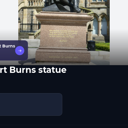
t Burns
→
rt Burns statue