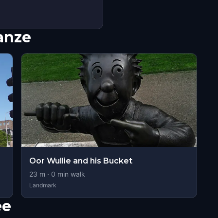
nanze
Oor Wullie and his Bucket
23
m ·
0
min walk
Landmark
ee