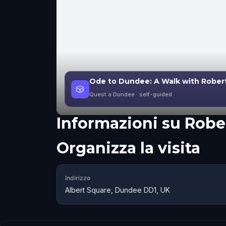
Ode to Dundee: A Walk with Rober
🎲
Quest a Dundee
· self-guided
Informazioni su
Robe
Organizza la visita
Indirizzo
Albert Square, Dundee DD1, UK