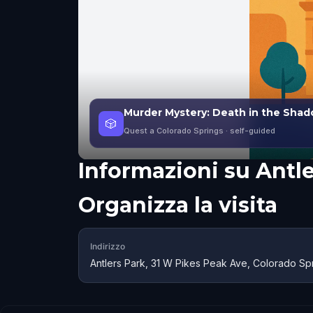
Murder Mystery: Death in the Sha
🎲
Quest a Colorado Springs
· self-guided
Informazioni su
Antle
Organizza la visita
Indirizzo
Antlers Park, 31 W Pikes Peak Ave, Colorado S