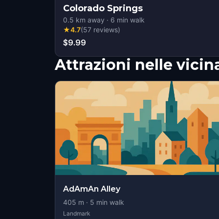
Colorado Springs
0.5
km away
·
6
min walk
★
4.7
(
57
reviews
)
$9.99
Attrazioni nelle vici
AdAmAn Alley
405
m ·
5
min walk
Landmark