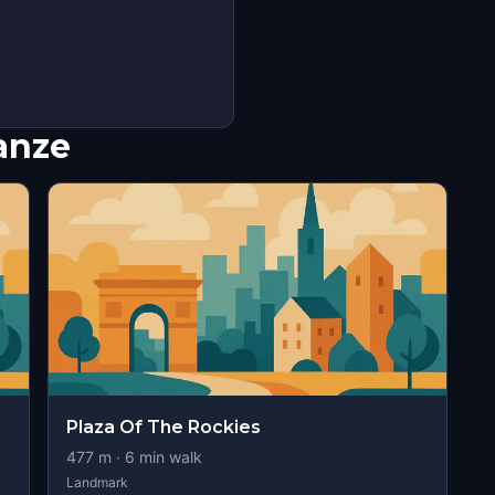
nanze
Plaza Of The Rockies
477
m ·
6
min walk
Landmark