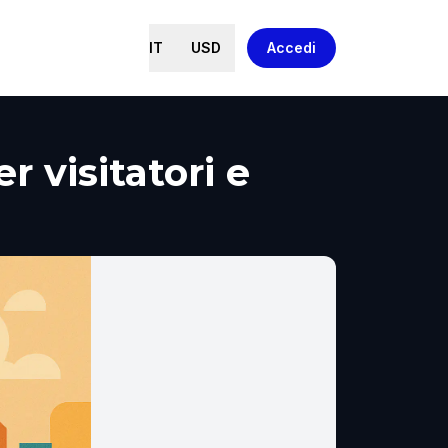
IT
USD
Accedi
r visitatori e