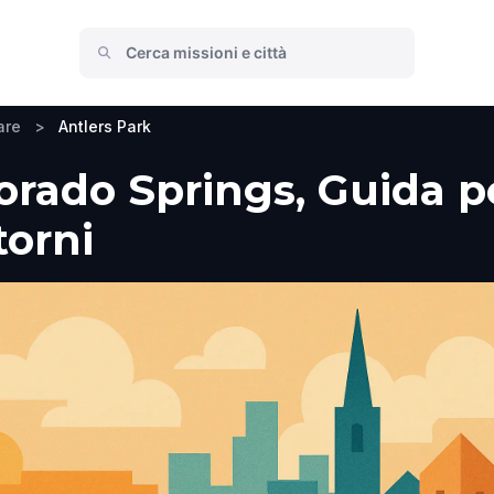
are
>
Antlers Park
orado Springs, Guida pe
torni