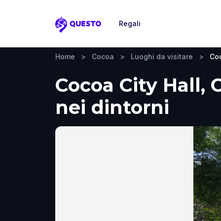
Regali
Questo
Home
>
Cocoa
>
Luoghi da visitare
>
Coc
Cocoa City Hall, 
nei dintorni