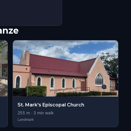
nanze
St. Mark's Episcopal Church
255
m ·
3
min walk
Landmark