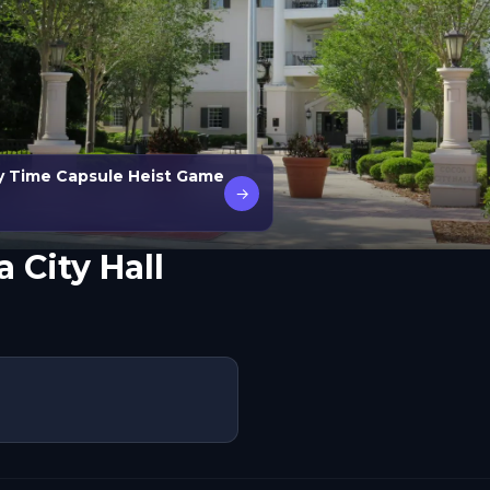
ry Time Capsule Heist Game
→
 City Hall