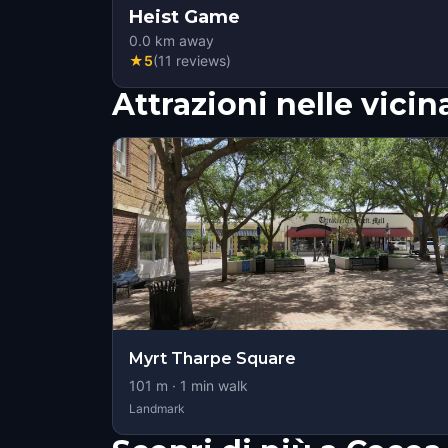
Heist Game
0.0
km away
★
5
(
11
reviews
)
Attrazioni nelle vici
Myrt Tharpe Square
101
m ·
1
min walk
Landmark