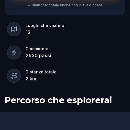
✓
Rimborso totale finché non inizi a giocare
Luoghi che visiterai
12
Camminerai
2630
passi
Distanza totale
2
km
Percorso che esplorerai
Inizio
Fine