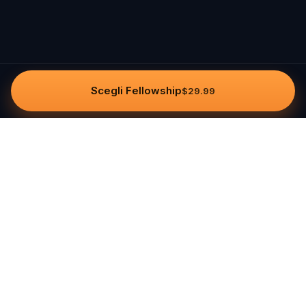
Scegli Fellowship
$29.99
Questo
In un mondo sempre più digitale,
Questo ti riporta a ciò che è reale. Le
nostre quest ti invitano a uscire,
connetterti con le persone e creare
ricordi indimenticabili – una città alla