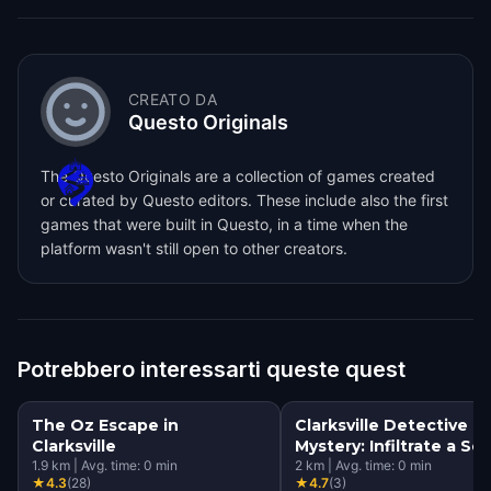
CREATO DA
Questo Originals
The Questo Originals are a collection of games created
or curated by Questo editors. These include also the first
games that were built in Questo, in a time when the
platform wasn't still open to other creators.
Potrebbero interessarti queste quest
The Oz Escape in
Clarksville Detective
Clarksville
Mystery: Infiltrate a Se
1.9
km
|
Avg. time:
0
min
Society!
2
km
|
Avg. time:
0
min
★
4.3
(
28
)
★
4.7
(
3
)