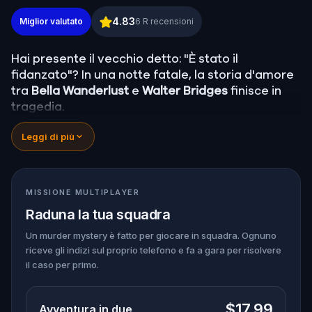
Murder Mystery: Risolvi il caso a Clarksville
4.83
Miglior valutato
6
R recensioni
Hai presente il vecchio detto: "È stato il
fidanzato"? In una notte fatale, la storia d'amore
tra
Bella Wanderlust
e
Walter Bridges
finisce in
tragedia.
Bella, famosa travel blogger, è stata trovata
Leggi di più
morta durante un tour a caccia di fantasmi
guidato dal teatrale Percy Shadows.
Ora tocca a
te scoprire la verità.
È stato Walter, l’ossessivo fidanzato? Percy, la
MISSIONE MULTIPLAYER
guida turistica con un debole per la
Raduna la tua squadra
drammaticità? O forse qualcun altro si nasconde
nell'ombra?
Un murder mystery è fatto per giocare in squadra. Ognuno
riceve gli indizi sul proprio telefono e fa a gara per risolvere
🔎
Raccogli indizi
, interroga i sospettati e
il caso per primo.
smaschera il vero assassino prima che colpisca
ancora. Assicurati di avere
carta e penna
a
portata di mano per annotare ogni prova cruciale
$17.99
Avventura in due