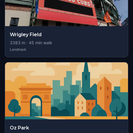
Wrigley Field
3383
m ·
45
min walk
Landmark
Oz Park