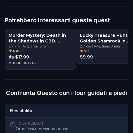
Potrebbero interessarti queste quest
Murder Mystery: Death in
Lucky Treasure Hunt: 
the Shadows in CBD,
Golden Shamrock in
Canberra
2.7
km
|
Avg. time:
0
min
Canberra
2.7
km
|
Avg. time:
0
min
★
4.4
(
29
)
★
5
(
7
)
da $17.99
$9.99
MULTIGIOCATORE
Confronta Questo con i tour guidati a piedi
Flessibilità
TOUR GUIDATI
Orari fissi e nessuna pausa