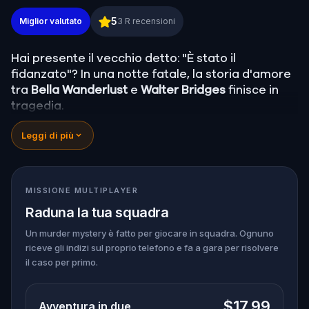
Murder Mystery: Risolvi il caso a Kingston Canberr
5
Miglior valutato
3
R recensioni
Hai presente il vecchio detto: "È stato il
fidanzato"? In una notte fatale, la storia d'amore
tra
Bella Wanderlust
e
Walter Bridges
finisce in
tragedia.
Bella, famosa travel blogger, è stata trovata
Leggi di più
morta durante un tour a caccia di fantasmi
guidato dal teatrale Percy Shadows.
Ora tocca a
te scoprire la verità.
È stato Walter, l’ossessivo fidanzato? Percy, la
MISSIONE MULTIPLAYER
guida turistica con un debole per la
Raduna la tua squadra
drammaticità? O forse qualcun altro si nasconde
nell'ombra?
Un murder mystery è fatto per giocare in squadra. Ognuno
riceve gli indizi sul proprio telefono e fa a gara per risolvere
🔎
Raccogli indizi
, interroga i sospettati e
il caso per primo.
smaschera il vero assassino prima che colpisca
ancora. Assicurati di avere
carta e penna
a
portata di mano per annotare ogni prova cruciale
$17.99
Avventura in due