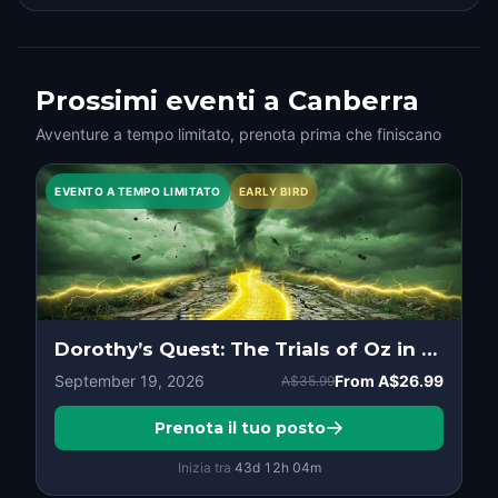
Prossimi eventi a Canberra
Avventure a tempo limitato, prenota prima che finiscano
EVENTO A TEMPO LIMITATO
EARLY BIRD
Dorothy’s Quest: The Trials of Oz in Canberra
September 19, 2026
From
A$26.99
A$35.99
Prenota il tuo posto
Inizia tra
43d
12
h
04
m