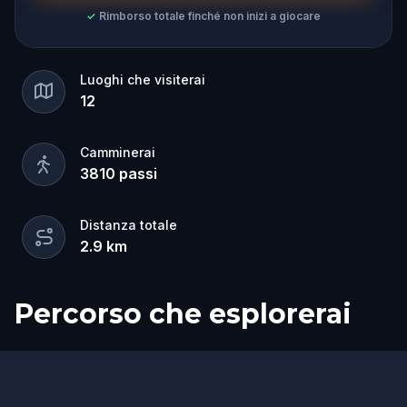
✓
Rimborso totale finché non inizi a giocare
Luoghi che visiterai
12
Camminerai
3810
passi
Distanza totale
2.9
km
Percorso che esplorerai
Inizio
Fine