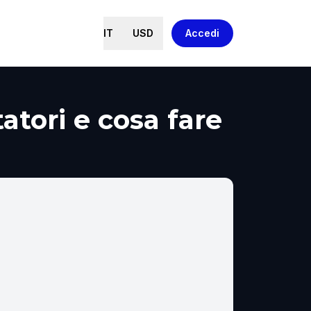
IT
USD
Accedi
atori e cosa fare