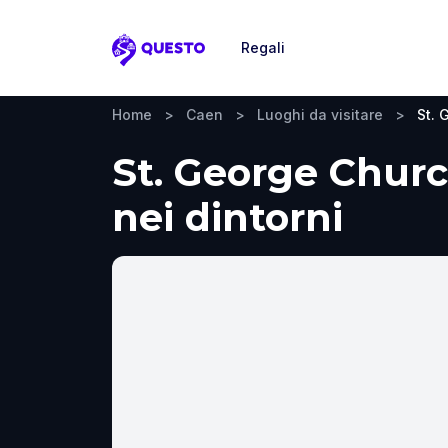
Regali
Questo
Home
>
Caen
>
Luoghi da visitare
>
St. 
St. George Church
nei dintorni