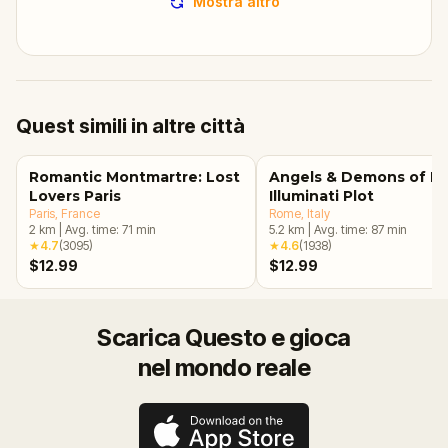
Mostra altro
Quest simili in altre città
Romantic Montmartre: Lost
Angels & Demons of R
Lovers Paris
Illuminati Plot
Paris
, France
Rome
, Italy
2
km
|
Avg. time:
71
min
5.2
km
|
Avg. time:
87
min
★
4.7
(
3095
)
★
4.6
(
1938
)
$12.99
$12.99
Scarica Questo e gioca
nel mondo reale