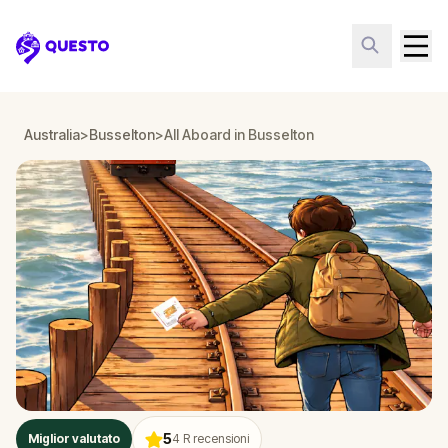
Questo
Australia
>
Busselton
>
All Aboard in Busselton
5
Miglior valutato
4
R recensioni