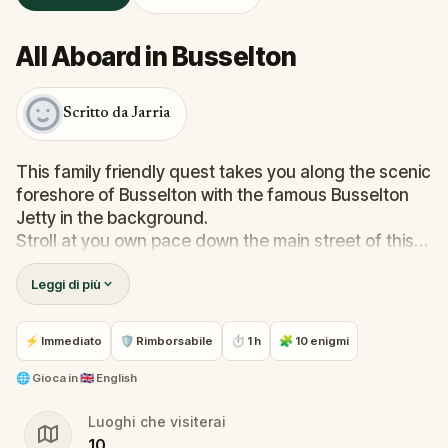
All Aboard in Busselton
Scritto da Jarria
This family friendly quest takes you along the scenic
foreshore of Busselton with the famous Busselton
Jetty in the background.
Stroll at you own pace down the main street of this
scenic town while solving puzzles from real world
Leggi di più
locations and clues.
This quest will get you and and about, taking in the
⚡ Immediato
🛡 Rimborsabile
⏱ 1 h
🧩 10 enigmi
beautiful location of Busselton while having some
fun challenges along the way.
🌐
Gioca in
🇬🇧 English
Luoghi che visiterai
10