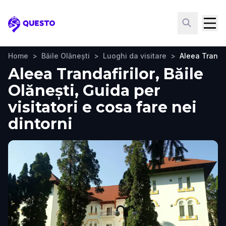
Questo
Home
>
Băile Olănești
>
Luoghi da visitare
>
Aleea Trandaf
Aleea Trandafirilor, Băile
Olănești, Guida per
visitatori e cosa fare nei
dintorni