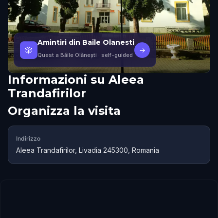
Amintiri din Baile Olanesti
🎲
→
Quest a Băile Olănești
· self-guided
Informazioni su
Aleea
Trandafirilor
Organizza la visita
Indirizzo
Aleea Trandafirilor, Livadia 245300, Romania