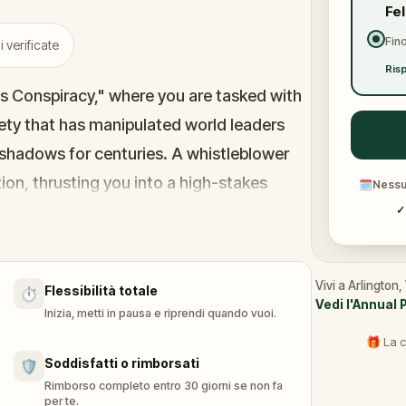
Fe
Fino
 verificate
Risp
's Conspiracy," where you are tasked with
ty that has manipulated world leaders
shadows for centuries. A whistleblower
on, thrusting you into a high-stakes
🗓
Nessun
✓
 the secrets, and unravel the conspiracy
ed.
Vivi a Arlington
Flessibilità totale
⏱️
h and save the world from an invisible
Vedi l'Annual 
Inizia, metti in pausa e riprendi quando vuoi.
🎁 La c
Soddisfatti o rimborsati
🛡️
Rimborso completo entro 30 giorni se non fa
per te.