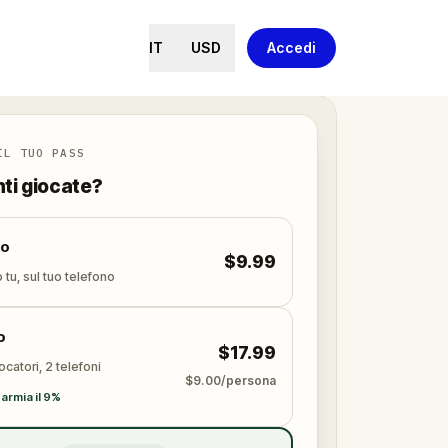
IT
USD
Accedi
IL TUO PASS
nti giocate?
lo
$9.99
 tu, sul tuo telefono
o
$17.99
ocatori, 2 telefoni
$9.00/persona
armia il 9%