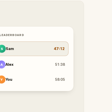
 LEADERBOARD
Sam
47:12
S
Alex
51:38
A
You
58:05
Y