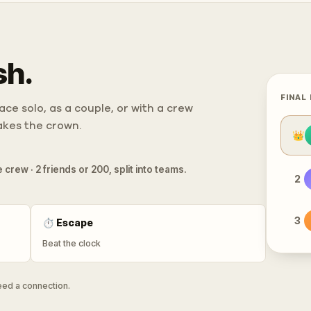
sh.
FINAL
ce solo, as a couple, or with a crew
takes the crown.
👑
 crew · 2 friends or 200, split into teams.
2
3
⏱
Escape
Beat the clock
need a connection.