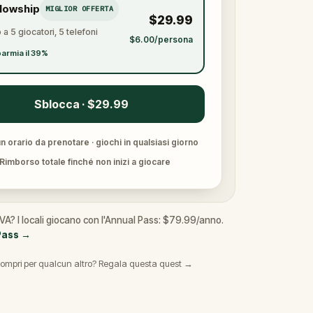
llowship
MIGLIOR OFFERTA
$29.99
 a 5 giocatori, 5 telefoni
$6.00/persona
armia il 39%
Sblocca · $29.99
 orario da prenotare · giochi in qualsiasi giorno
Rimborso totale finché non inizi a giocare
, VA? I locali giocano con l'Annual Pass: $79.99/anno.
Pass
→
ompri per qualcun altro? Regala questa quest →