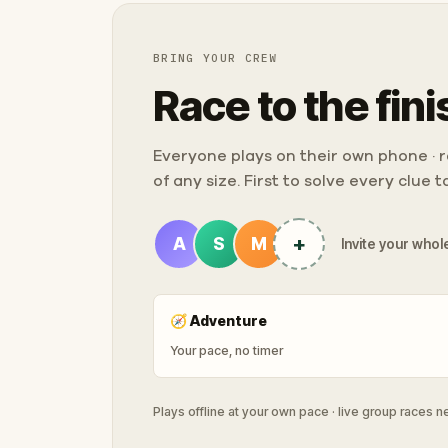
BRING YOUR CREW
Race to the fini
Everyone plays on their own phone · ra
of any size. First to solve every clue 
+
A
S
M
Invite your whole
🧭
Adventure
Your pace, no timer
Plays offline at your own pace · live group races 