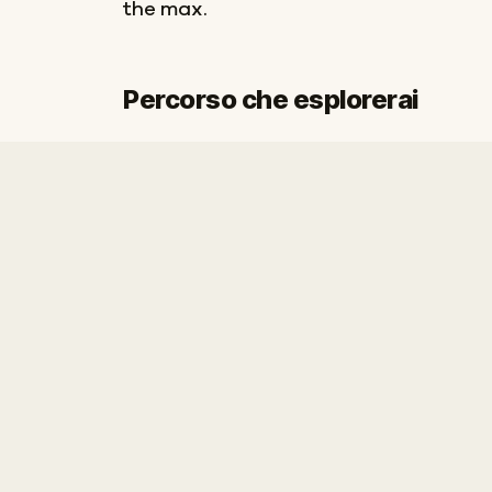
the max.
Percorso che esplorerai
Inizio
Fine