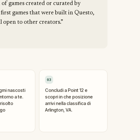
n of games created or curated by
 first games that were built in Questo,
l open to other creators.”
03
igmi nascosti
Concludi a Point 12 e
ntorno a te.
scopri in che posizione
risolto
arrivi nella classifica di
ogo
Arlington, VA.