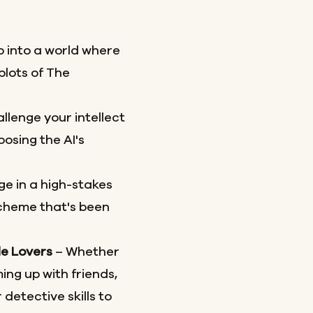
p into a world where
plots of The
llenge your intellect
osing the AI's
e in a high-stakes
scheme that's been
le Lovers
– Whether
ing up with friends,
 detective skills to