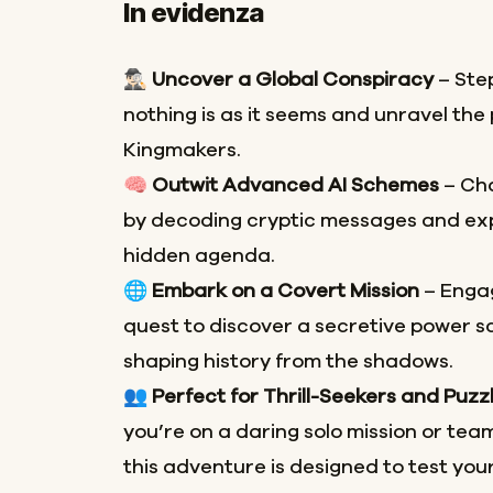
In evidenza
🕵🏻‍♂️
Uncover a Global Conspiracy
– Ste
nothing is as it seems and unravel the 
Kingmakers.
🧠
Outwit Advanced AI Schemes
– Cha
by decoding cryptic messages and exp
hidden agenda.
🌐
Embark on a Covert Mission
– Engag
quest to discover a secretive power 
shaping history from the shadows.
👥
Perfect for Thrill-Seekers and Puzz
you’re on a daring solo mission or team
this adventure is designed to test your