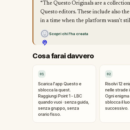
“The Questo Originals are a collectio
Questo editors. These include also the
in a time when the platform wasn't stil
Scopri chi l'ha creata
Cosa farai davvero
01
02
Scarica l'app Questo e
Risolvi 12 en
sblocca la quest.
nelle strade i
Raggiungi Point 1 - LBC
Ogni enigma 
quando vuoi · senza guida,
sblocca il lu
senza gruppo, senza
successivo.
orario fisso.