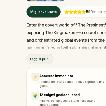
5
Miglior valutato
5
Recensioni
Enter the covert world of "The President
exposing The Kingmakers—a secret socie
and orchestrated global events from the 
has come forward with alarming informati
game of deceit.
Leggi di più
Your mission: stay one step ahead, decode
before their next grand scheme is unleash
Accesso immediato
⚡
Will you be the one to expose the trut
Prenota ora, inizia subito · senza aspettare una
tyranny?
guida.
Oh... and don't forget to say
thank you
...
12 enigmi geolocalizzati
🧩
Risolvili per sbloccare storie nascoste e
luoghi segreti.