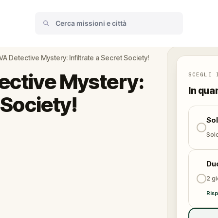
 VA Detective Mystery: Infiltrate a Secret Society!
ective Mystery:
SCEGLI 
In qua
t Society!
So
Solo
Du
2 gi
Risp